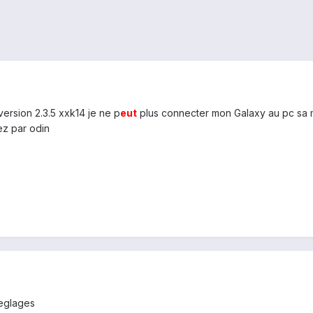
version 2.3.5 xxk14 je ne p
eu
t
plus connecter mon Galaxy au pc sa m
ez par odin
reglages