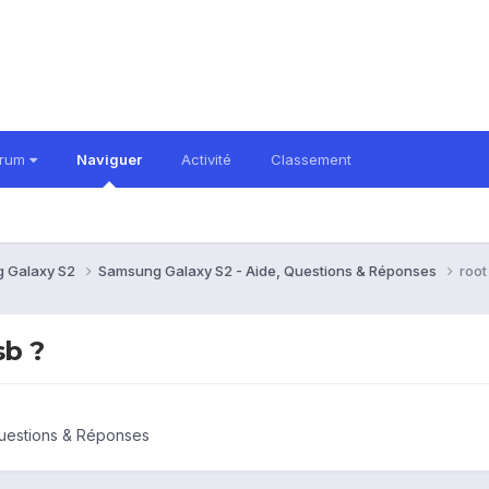
orum
Naviguer
Activité
Classement
 Galaxy S2
Samsung Galaxy S2 - Aide, Questions & Réponses
root
sb ?
uestions & Réponses