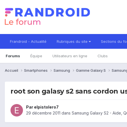
Frandroid - Actualité
Rubriques du site
Sections du f
Forums
Équipe
Utilisateurs en ligne
Clubs
Accueil
Smartphones
Samsung
Gamme Galaxy S
Samsung
root son galasy s2 sans cordon u
Par
elpistolero7
29 décembre 2011
dans
Samsung Galaxy S2 - Aide, Q