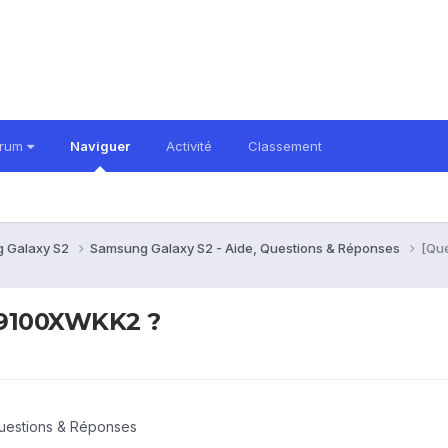
orum
Naviguer
Activité
Classement
 Galaxy S2
Samsung Galaxy S2 - Aide, Questions & Réponses
[Que
 I9100XWKK2 ?
uestions & Réponses