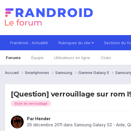
Frandroid - Actualité
Rubriques du site
Sections du f
Forums
Équipe
Utilisateurs en ligne
Clubs
Accueil
Smartphones
Samsung
Gamme Galaxy S
Samsung
[Question] verrouillage sur rom
Style de verrouillage
Par
Hender
29 décembre 2011
dans
Samsung Galaxy S2 - Aide, Q