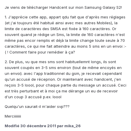
Je viens de télécharger Handcent sur mon Samsung Galaxy S2!
1. J'apprécie cette app, appart qdu fait que d'après mes réglages
(et j'ai toujours été habitué ainsi avec mes autres Mobiles), la
limite de caractères des SMSA est fixée à 160 caractères. Or
souvent quand je rédige un Sms, la limite de 160 caractères n'est
même pas encor remplis et déjà la limite change toute seule à 70
caractères, ce qui me fait atteindre au moins 5 sms en un envoi :-
( ! Comment faire pour remédier à ça?
2. De plus, vu que mes sms sont habituellemnt longs, ils sont
souvent coupés en 3-5 sms environ (tout de même encoyés en
un envoi). avec l'app traditionnel du gsm, je recevait cependant
qu'un accusé de réceprion. Or maintenant avec handcent, j'en
reçois 3-5 loool, pour chaque partie du message un accusé. Ceci
est très perturbant et à moi ça me dérange un eu de recevoir
d'un coup 3 accusé p.ex. loool
Quelqu'un saurait-il m'aider svp???
Merciiiiiiii
Modifié
30 décembre 2011
par mika_26