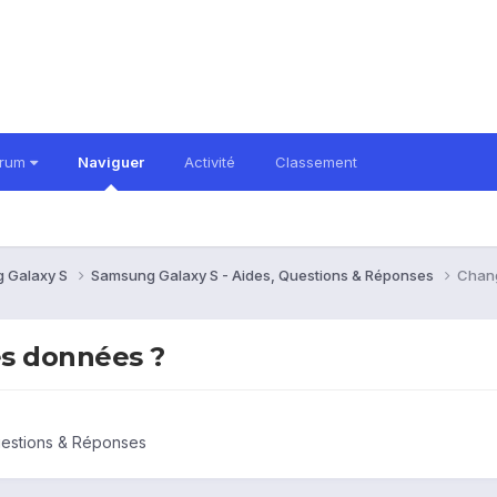
orum
Naviguer
Activité
Classement
 Galaxy S
Samsung Galaxy S - Aides, Questions & Réponses
Chang
es données ?
uestions & Réponses