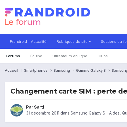
Frandroid - Actualité
Rubriques du site
Sections du f
Forums
Équipe
Utilisateurs en ligne
Clubs
Accueil
Smartphones
Samsung
Gamme Galaxy S
Samsung
Changement carte SIM : perte d
Par
Sarti
31 décembre 2011
dans
Samsung Galaxy S - Aides, Q