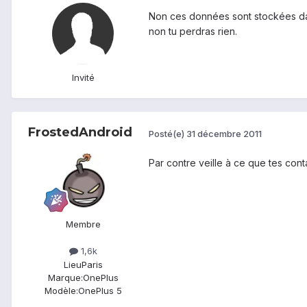
Non ces données sont stockées da
non tu perdras rien.
Invité
FrostedAndroid
Posté(e)
31 décembre 2011
Par contre veille à ce que tes cont
Membre
1,6k
Lieu
Paris
Marque:
OnePlus
Modèle:
OnePlus 5