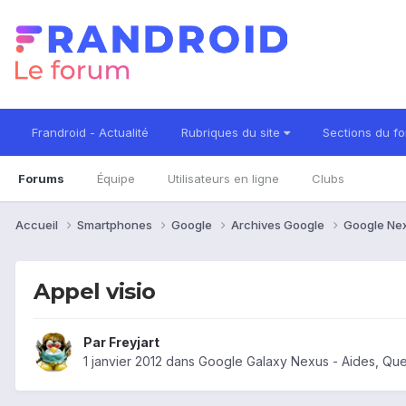
Frandroid - Actualité
Rubriques du site
Sections du f
Forums
Équipe
Utilisateurs en ligne
Clubs
Accueil
Smartphones
Google
Archives Google
Google Ne
Appel visio
Par
Freyjart
1 janvier 2012
dans
Google Galaxy Nexus - Aides, Qu