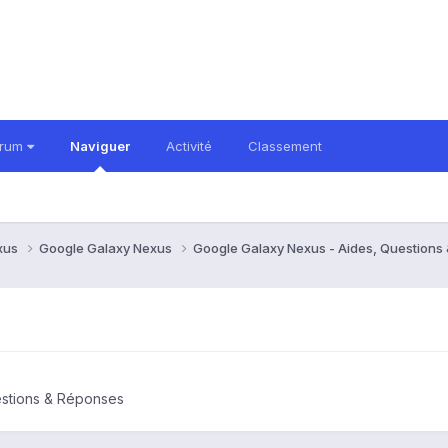
orum
Naviguer
Activité
Classement
xus
Google Galaxy Nexus
Google Galaxy Nexus - Aides, Question
estions & Réponses