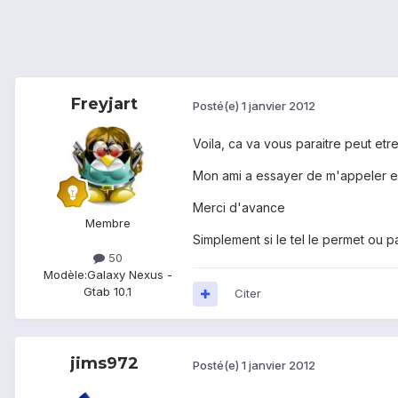
Freyjart
Posté(e)
1 janvier 2012
Voila, ca va vous paraitre peut etr
Mon ami a essayer de m'appeler en
Merci d'avance
Membre
Simplement si le tel le permet ou pa
50
Modèle:
Galaxy Nexus -
Gtab 10.1
Citer
jims972
Posté(e)
1 janvier 2012