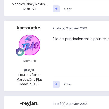
Modèle:
Galaxy Nexus -
Gtab 10.1
Citer
kartouche
Posté(e)
2 janvier 2012
Elle est principalement la pour les
Membre
6,3k
Lieu
Le Vésinet
Marque:
One Plus
Modèle:
OP3
Citer
Freyjart
Posté(e)
2 janvier 2012