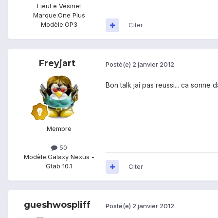
Lieu
Le Vésinet
Marque:
One Plus
Modèle:
OP3
Citer
Freyjart
Posté(e)
2 janvier 2012
Bon talk jai pas reussi... ca sonne d
Membre
50
Modèle:
Galaxy Nexus -
Gtab 10.1
Citer
gueshwospliff
Posté(e)
2 janvier 2012