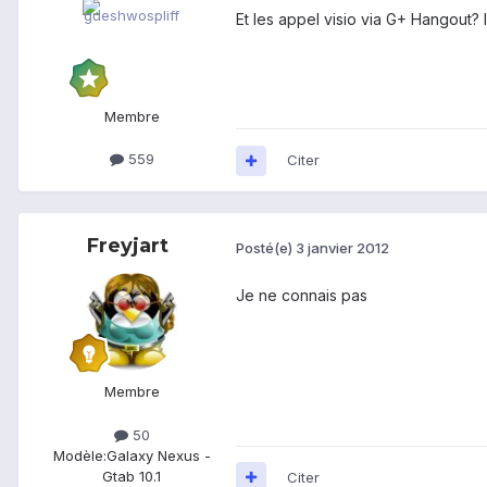
Et les appel visio via G+ Hangout? I
Membre
559
Citer
Freyjart
Posté(e)
3 janvier 2012
Je ne connais pas
Membre
50
Modèle:
Galaxy Nexus -
Gtab 10.1
Citer