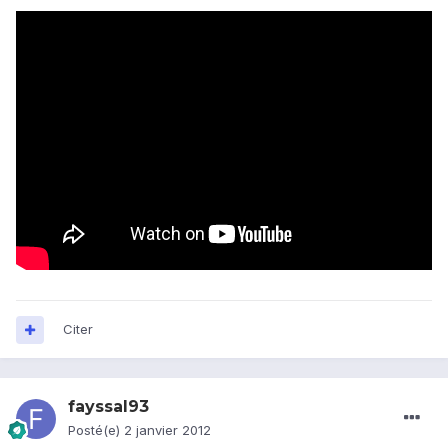
Citer
fayssal93
Posté(e)
2 janvier 2012