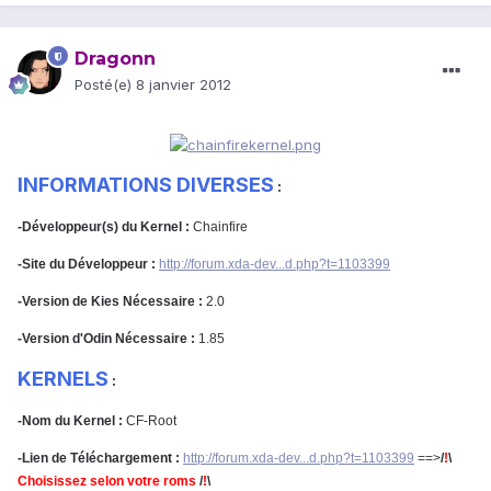
Dragonn
Posté(e)
8 janvier 2012
INFORMATIONS DIVERSES
:
-Développeur(s) du Kernel :
Chainfire
-Site du Développeur :
http://forum.xda-dev...d.php?t=1103399
-Version de Kies Nécessaire :
2.0
-Version d'Odin Nécessaire :
1.85
KERNELS
:
-Nom du Kernel :
CF-Root
-Lien de Téléchargement :
http://forum.xda-dev...d.php?t=1103399
==>
/
!
\
Choisissez selon votre roms
/
!
\