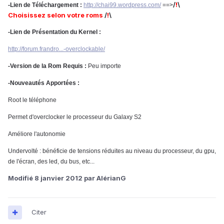
/
!
\
-Lien de Téléchargement :
http://chai99.wordpress.com/
==>
Choisissez selon votre roms
/
!
\
-Lien de Présentation du Kernel :
http://forum.frandro...-overclockable/
-Version de la Rom Requis :
Peu importe
-Nouveautés Apportées :
Root le téléphone
Permet d'overclocker le processeur du Galaxy S2
Améliore l'autonomie
Undervolté : bénéficie de tensions réduites au niveau du processeur, du gpu,
de l'écran, des led, du bus, etc...
Modifié
8 janvier 2012
par AlérianG
Citer