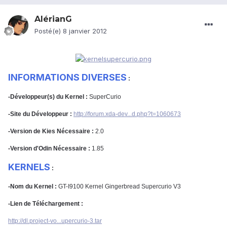
AlérianG
Posté(e)
8 janvier 2012
INFORMATIONS DIVERSES
:
-Développeur(s) du Kernel :
SuperCurio
-Site du Développeur :
http://forum.xda-dev...d.php?t=1060673
-Version de Kies Nécessaire :
2.0
-Version d'Odin Nécessaire :
1.85
KERNELS
:
-Nom du Kernel :
GT-I9100 Kernel Gingerbread Supercurio V3
-Lien de Téléchargement :
http://dl.project-vo...upercurio-3.tar