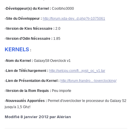
-Développeur(s) du Kernel :
Coolbho3000
-Site du Développeur :
http://forum.xda-dev...d.php?t=1075061
-Version de Kies Nécessaire :
2.0
-Version d'Odin Nécessaire :
1.85
KERNELS
:
-Nom du Kernel :
GalaxySII Overclock v1
-Lien de Téléchargement :
http://setcpu.com/fi...xysii_oc_v1.tar
-Lien de Présentation du Kernel :
http://forum.frandro...-loverclocking/
-Version de la Rom Requis :
Peu importe
-Nouveautés Apportées :
Permet d'overclocker le processeur du Galaxy S2
jusqu'a 1,5 Ghz!
Modifié
8 janvier 2012
par Alérian