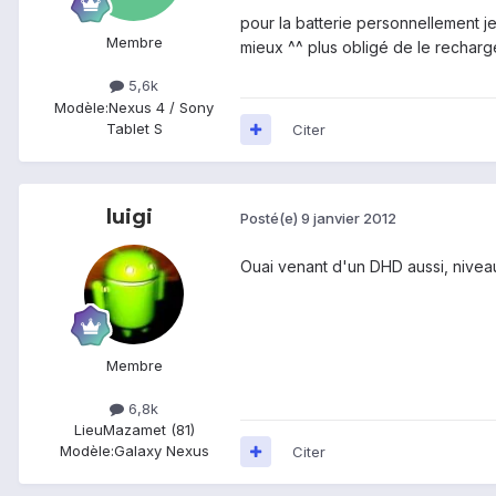
pour la batterie personnellement je 
Membre
mieux ^^ plus obligé de le recharg
5,6k
Modèle:
Nexus 4 / Sony
Tablet S
Citer
luigi
Posté(e)
9 janvier 2012
Ouai venant d'un DHD aussi, niveau
Membre
6,8k
Lieu
Mazamet (81)
Modèle:
Galaxy Nexus
Citer