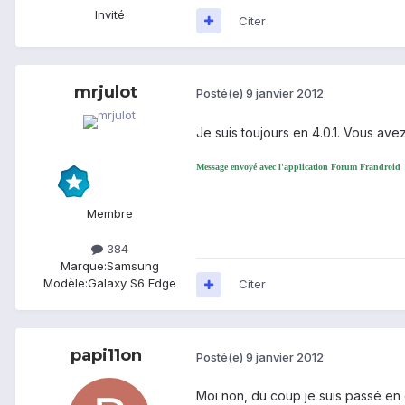
Invité
Citer
mrjulot
Posté(e)
9 janvier 2012
Je suis toujours en 4.0.1. Vous ave
Message envoyé avec l'application Forum Frandroid
Membre
384
Marque:
Samsung
Modèle:
Galaxy S6 Edge
Citer
papi11on
Posté(e)
9 janvier 2012
Moi non, du coup je suis passé en c