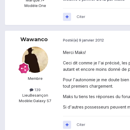
Marque:
1+
Modèle:
One
Citer
Wawanco
Posté(e)
9 janvier 2012
Merci Maks!
Ceci dit comme je l'ai précisé, les 
autant et encore moins donné de pr
Membre
Pour l'autonomie je me doute bien q
tout premiers chargement.
139
Lieu
Besançon
Maks tu tiens tes réponses du for
Modèle:
Galaxy S7
Si d'autres possesseurs peuvent m'
Citer