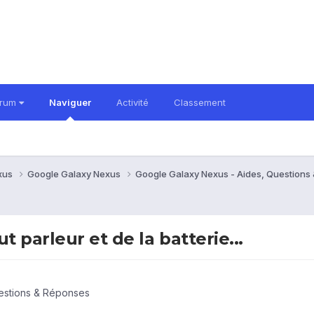
orum
Naviguer
Activité
Classement
xus
Google Galaxy Nexus
Google Galaxy Nexus - Aides, Question
 parleur et de la batterie...
estions & Réponses