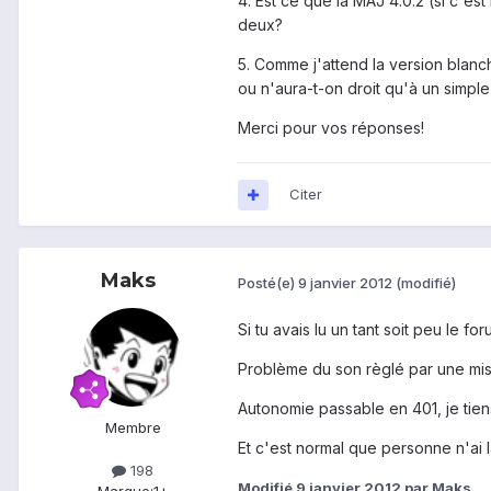
4. Est ce que la MAJ 4.0.2 (si c'e
deux?
5. Comme j'attend la version blanc
ou n'aura-t-on droit qu'à un simpl
Merci pour vos réponses!
Citer
Maks
Posté(e)
9 janvier 2012
(modifié)
Si tu avais lu un tant soit peu le f
Problème du son règlé par une mise
Autonomie passable en 401, je tien
Membre
Et c'est normal que personne n'ai 
198
Modifié
9 janvier 2012
par Maks