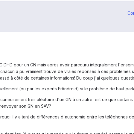
Co
C DHD pour un GN mais après avoir parcouru intégralement l'ensemble
chacun a pu vraiment trouvé de vraies réponses à ces problèmes si
 passé à côté de certaines informations! Du coup j'ai quelques questio
iciellement (ou par les experts FrAndroid) si le problème de haut parl
t curieusement très aléatoire d'un GN à un autre, est ce que certai
a renvoyer son GN en SAV?
urquoi il y a tant de différences d'autonomie entre les téléphones de