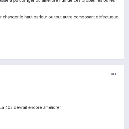
messie a pu corriger ou amélioré l'un de ces problèmes ou les
ur changer le haut parleur ou tout autre composant défectueux
 La 403 devrait encore améliorer.