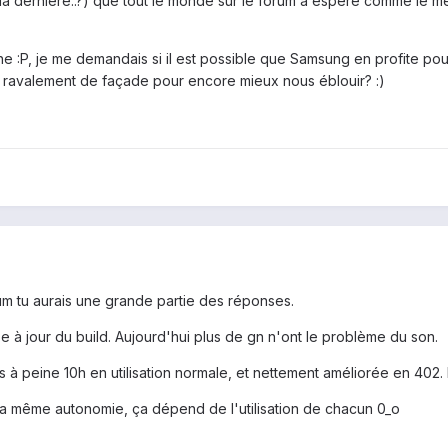
st la dernière..?) que tout le monde sur le forum a espéré comme le 
he :P, je me demandais si il est possible que Samsung en profite po
e ravalement de façade pour encore mieux nous éblouir? :)
orum tu aurais une grande partie des réponses.
 à jour du build. Aujourd'hui plus de gn n'ont le problème du son.
s à peine 10h en utilisation normale, et nettement améliorée en 402.
la même autonomie, ça dépend de l'utilisation de chacun 0_o