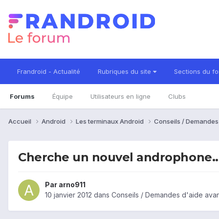
Frandroid - Actualité
Rubriques du site
Sections du f
Forums
Équipe
Utilisateurs en ligne
Clubs
Accueil
Android
Les terminaux Android
Conseils / Demandes
Cherche un nouvel androphone..
Par
arno911
10 janvier 2012
dans
Conseils / Demandes d'aide avan