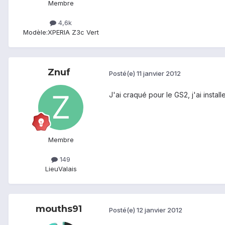
Membre
4,6k
Modèle:
XPERIA Z3c Vert
Znuf
Posté(e)
11 janvier 2012
J'ai craqué pour le GS2, j'ai install
Membre
149
Lieu
Valais
mouths91
Posté(e)
12 janvier 2012