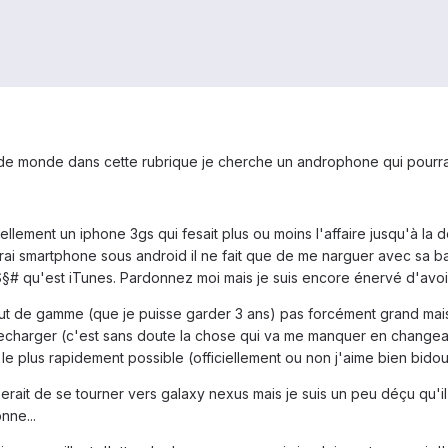
 monde dans cette rubrique je cherche un androphone qui pourra r
lement un iphone 3gs qui fesait plus ou moins l'affaire jusqu'à la der
rai smartphone sous android il ne fait que de me narguer avec sa bar
*$§# qu'est iTunes. Pardonnez moi mais je suis encore énervé d'avo
t de gamme (que je puisse garder 3 ans) pas forcément grand mais
e recharger (c'est sans doute la chose qui va me manquer en changean
le plus rapidement possible (officiellement ou non j'aime bien bidouil
serait de se tourner vers galaxy nexus mais je suis un peu déçu qu'il
nne...