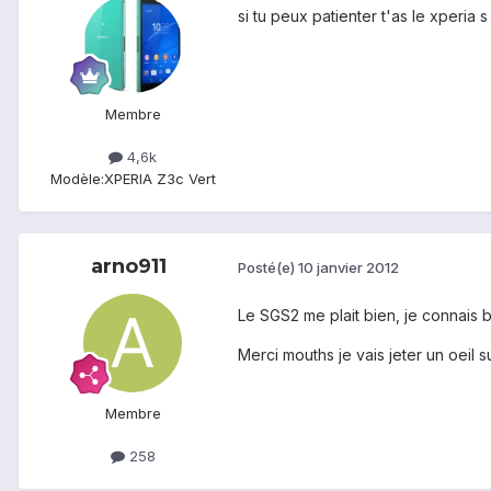
si tu peux patienter t'as le xperia 
Membre
4,6k
Modèle:
XPERIA Z3c Vert
arno911
Posté(e)
10 janvier 2012
Le SGS2 me plait bien, je connais b
Merci mouths je vais jeter un oeil s
Membre
258