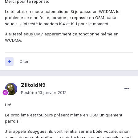
Merci pour ta réponse.
Le tél était en mode automatique. Si je passe en WCDMA le
problème se manifeste, lorsque je repasse en GSM aucun
soucis...J'ai testé le modem KI4 et KL1 pour le moment.
J'ai testé sous CM7 apparemment ça fonctionne même en
WCDMA.
Citer
ZiltoidN9
Posté(e)
13 janvier 2012
Up!
Le problème est toujours présent même en GSM uniquement
parfois !
J'ai appelé Bouygues, ils vont réinitialiser ma boîte vocale, sinon
à mois de me débrouiller... Je vais teste sur un autre mobile, c'est