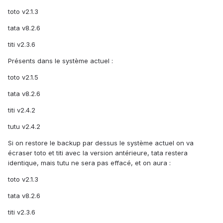
toto v2.1.3
tata v8.2.6
titi v2.3.6
Présents dans le système actuel :
toto v2.1.5
tata v8.2.6
titi v2.4.2
tutu v2.4.2
Si on restore le backup par dessus le système actuel on va
écraser toto et titi avec la version antérieure, tata restera
identique, mais tutu ne sera pas effacé, et on aura :
toto v2.1.3
tata v8.2.6
titi v2.3.6