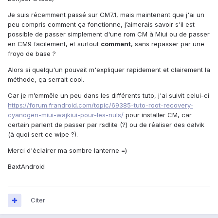
Je suis récemment passé sur CM7.1, mais maintenant que j'ai un
peu compris comment ça fonctionne, j’aimerais savoir s'il est
possible de passer simplement d'une rom CM à Miui ou de passer
en CM9 facilement, et surtout
comment
, sans repasser par une
froyo de base ?
Alors si quelqu'un pouvait m'expliquer rapidement et clairement la
méthode, ça serrait cool.
Car je m’emmêle un peu dans les différents tuto, j'ai suivit celui-ci
https://forum.frandroid.com/topic/69385-tuto-root-recovery-
cyanogen-miui-wajkiui-pour-les-nuls/
pour installer CM, car
certain parlent de passer par rsdlite (?) ou de réaliser des dalvik
(à quoi sert ce wipe ?).
Merci d'éclairer ma sombre lanterne =)
BaxtAndroid
Citer