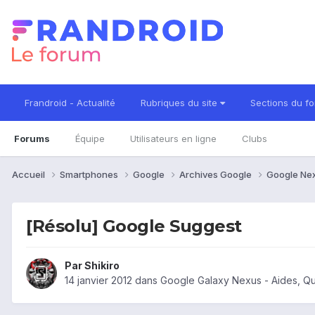
Frandroid - Actualité
Rubriques du site
Sections du f
Forums
Équipe
Utilisateurs en ligne
Clubs
Accueil
Smartphones
Google
Archives Google
Google Ne
[Résolu] Google Suggest
Par
Shikiro
14 janvier 2012
dans
Google Galaxy Nexus - Aides, Q