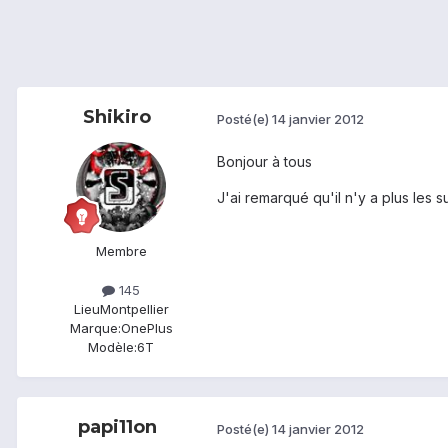
Shikiro
Posté(e)
14 janvier 2012
Bonjour à tous
J'ai remarqué qu'il n'y a plus les
Membre
145
Lieu
Montpellier
Marque:
OnePlus
Modèle:
6T
papi11on
Posté(e)
14 janvier 2012