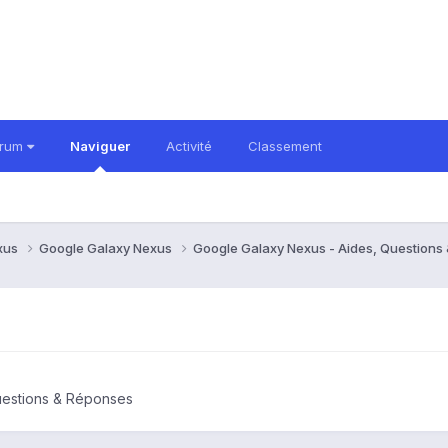
orum
Naviguer
Activité
Classement
xus
Google Galaxy Nexus
Google Galaxy Nexus - Aides, Question
uestions & Réponses