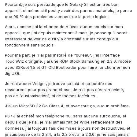
Pourtant, je suis persuadé que le Galaxy SII est un très bon
appareil, et même si il peut y avoir des pannes matériels, je pense
que 99 % des problèmes viennent de la partie logiciel.
Alors, comme j'ai la chance de n'avoir aucun soucis sur mon
appareil, que j'ai depuis maintenant 3 mois, je pense qu'il serait
intéressant de voir ce qu'il y a d'installé sur les configs qui
fonctionnent sans soucis.
Pour ma part, je n'ai pas installé de "bureau", j'ai l'interface
TouchWiz d'origine, j'ai une ROM Stock Samsung en 2.3.6, rootée
avec S2Root 1.5 et GT Old Bootloader pour faire fonctionner mon
Jig USB.
Je n'ai aucun Widget, je trouve ça laid et ça bouffe des
ressources pour pas grand chose. Je n'ai pas d'écran animé,
pas de "customisation", ni de thèmes farfelues.
J'ai un MicroSD 32 Go Class 4, et avec tout ça, aucun problème.
PS : J'ai acheté mon téléphone nu, sans aucune surcouche, et
depuis que je l'ai, je n'ai jamais fait de Wipe (effacement des
données), j'ai toujours fais des mises à jours non destructives, et
je suis passé de la 2.3.4, à la 2.3.5 et à la 2.3.6, je ne suis jamais