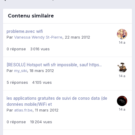
Contenu similaire
probleme.avec wifi
Par
Vanessa Wendy St-Pierre
,
22 mars 2012
0
réponse
3 016
vues
[RESOLU] Hotspot wifi sfr impossible, sauf https...
Par
my_siki
,
18 mars 2012
5
réponses
4 105
vues
les applications gratuites de suivi de conso data (de
données mobile/WiFi et
Par
atlas.fr.be
,
11 mars 2012
0
réponse
19 204
vues