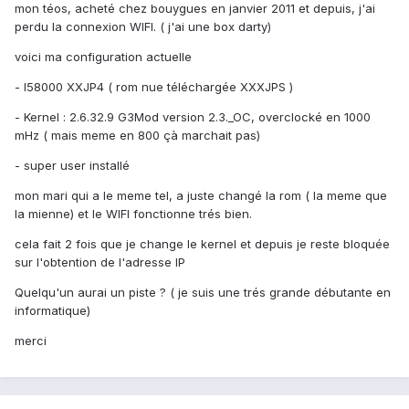
mon téos, acheté chez bouygues en janvier 2011 et depuis, j'ai
perdu la connexion WIFI. ( j'ai une box darty)
voici ma configuration actuelle
- I58000 XXJP4 ( rom nue téléchargée XXXJPS )
- Kernel : 2.6.32.9 G3Mod version 2.3._OC, overclocké en 1000
mHz ( mais meme en 800 çà marchait pas)
- super user installé
mon mari qui a le meme tel, a juste changé la rom ( la meme que
la mienne) et le WIFI fonctionne trés bien.
cela fait 2 fois que je change le kernel et depuis je reste bloquée
sur l'obtention de l'adresse IP
Quelqu'un aurai un piste ? ( je suis une trés grande débutante en
informatique)
merci