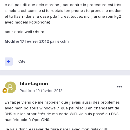
c est pas dit que cela marche , par contre la procédure est très
simple c est comme si tu rootais ton phone : tu prends le modem
et tu flash (dans la case pda ) c est tout!ex moi j ai une rom kg2
avec modem kg6(phone)
pour droid wall : :huh:
Modifié
17 février 2012
par skclm
Citer
bluelagoon
Posté(e)
19 février 2012
En fait je viens de me rappeler que j'avais aussi des problèmes
avec mon pc sous windows 7, que j'ai résolu en changeant de
DNS sur les propriétés de ma carte WIFI. Je suis passé du DNS
numéricable à OpenDNS.
Je vais donc essayer de faire pareil avec mon galaxy SII.