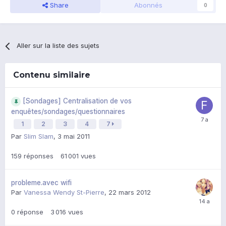
Share
Abonnés
0
Aller sur la liste des sujets
Contenu similaire
[Sondages] Centralisation de vos
enquêtes/sondages/questionnaires
1
2
3
4
7
Par
Slim Slam
,
3 mai 2011
159
réponses
61 001
vues
probleme.avec wifi
Par
Vanessa Wendy St-Pierre
,
22 mars 2012
0
réponse
3 016
vues