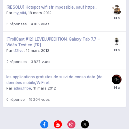
[RESOLU] Hotspot wifi sfr impossible, sauf https...
Par
my_siki
,
18 mars 2012
5
réponses
4 105
vues
[TrollCast #12] LEVELUPEDITION. Galaxy Tab 7.7 –
Vidéo Test en [FR]
Par
t12lve
,
12 mars 2012
2
réponses
3 827
vues
les applications gratuites de suivi de conso data (de
données mobile/WiFi et
Par
atlas.fr.be
,
11 mars 2012
0
réponse
19 204
vues