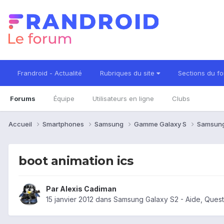
Frandroid - Actualité
Rubriques du site
Sections du f
Forums
Équipe
Utilisateurs en ligne
Clubs
Accueil
Smartphones
Samsung
Gamme Galaxy S
Samsung
boot animation ics
Par
Alexis Cadiman
15 janvier 2012
dans
Samsung Galaxy S2 - Aide, Ques