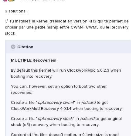
3 solutions :
1/ Tu installes le kernel d'Hellcat en version KH3 qui te permet de
choisir par une petite manip entre CWM4, CWM5 ou le Recovery
stock
Citation
MULTIPLE
Recoveries!
By default this kernel will run ClockworkMod 5.0.2.3 when
booting into recovery.
You can, however, set an option to boot two other
recoveries:
Create a file "
opt.recovery.cwm4
" in
/sdcard
to get
ClockWorkMod Recovery 4.0.1.4 when booting to recovery.
Create a file "
opt.recovery.stock
" in
/sdcard
to get original
stock (e3) recovery when booting to recovery.
Content of the files doesn't matter, a 0-byte size is good