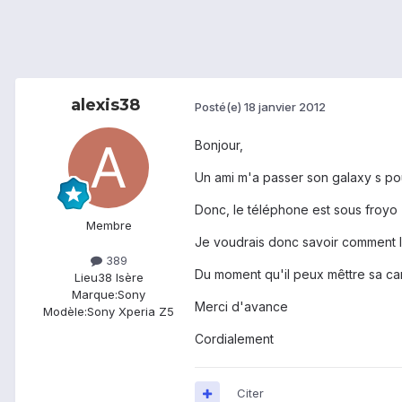
alexis38
Posté(e)
18 janvier 2012
Bonjour,
Un ami m'a passer son galaxy s pou
Donc, le téléphone est sous froyo (
Membre
Je voudrais donc savoir comment l
389
Du moment qu'il peux mêttre sa ca
Lieu
38 Isère
Marque:
Sony
Merci d'avance
Modèle:
Sony Xperia Z5
Cordialement
Citer