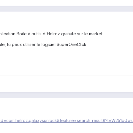
lication Boite à outils d'Helroz gratuite sur le market.
le, tu peux utiliser le logiciel SuperOneClick
ails?id=com.helroz.galaxysunlock&feature=search_result#?t=W2