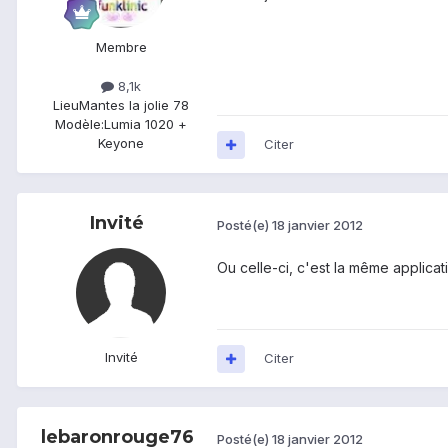
Membre
8,1k
Lieu
Mantes la jolie 78
Modèle:
Lumia 1020 +
Keyone
Citer
Invité
Posté(e)
18 janvier 2012
Ou celle-ci, c'est la même applicat
Invité
Citer
lebaronrouge76
Posté(e)
18 janvier 2012