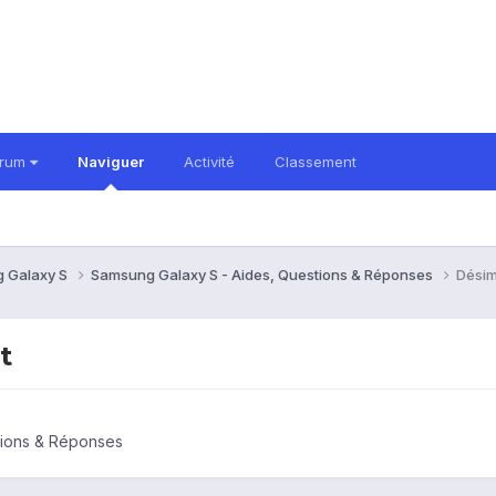
orum
Naviguer
Activité
Classement
 Galaxy S
Samsung Galaxy S - Aides, Questions & Réponses
Désim
t
tions & Réponses