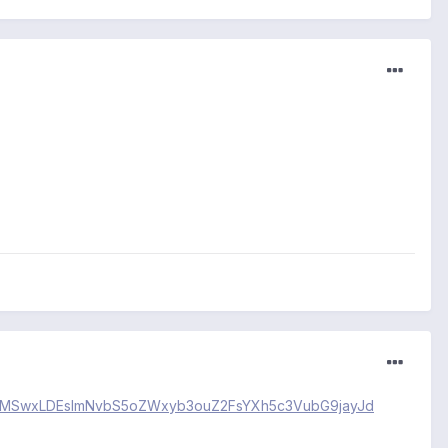
51bGwsMSwxLDEsImNvbS5oZWxyb3ouZ2FsYXh5c3VubG9jayJd