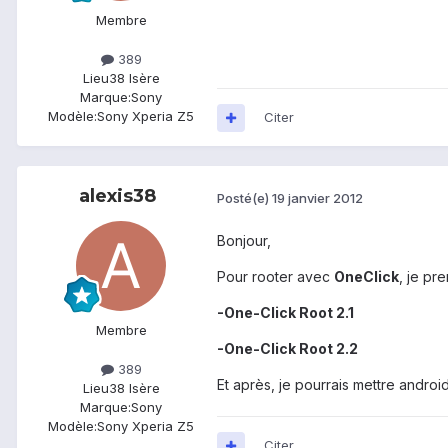
Membre
389
Lieu
38 Isère
Marque:
Sony
Modèle:
Sony Xperia Z5
Citer
alexis38
Posté(e)
19 janvier 2012
Bonjour,
Pour rooter avec
OneClick
, je pr
-One-Click Root 2.1
Membre
-One-Click Root 2.2
389
Et après, je pourrais mettre androi
Lieu
38 Isère
Marque:
Sony
Modèle:
Sony Xperia Z5
Citer