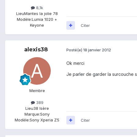
8,1k
Lieu
Mantes la jolie 78
Modèle:
Lumia 1020 +
Keyone
Citer
alexis38
Posté(e)
18 janvier 2012
Ok merci
Je parler de garder la surcouche sf
Membre
389
Lieu
38 Isère
Marque:
Sony
Modèle:
Sony Xperia Z5
Citer