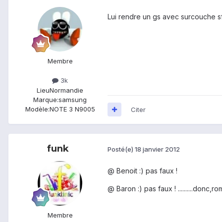
Lui rendre un gs avec surcouche sfr 
Membre
3k
Lieu
Normandie
Marque:
samsung
Modèle:
NOTE 3 N9005
Citer
funk
Posté(e)
18 janvier 2012
@ Benoit :) pas faux !
@ Baron :) pas faux ! ..........donc,r
Membre