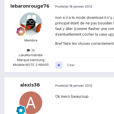
lebaronrouge76
Posté(e)
18 janvier 2012
non si il a le mode download il n'
principal étant de ne pas bousille
faut y aller (comme flasher une rom 
éventuellement cocher la case upg
Membre
Bref faire les choses correctement
3k
Lieu
Normandie
Marque:
samsung
Modèle:
NOTE 3 N9005
Citer
alexis38
Posté(e)
18 janvier 2012
Ok merci beaucoup