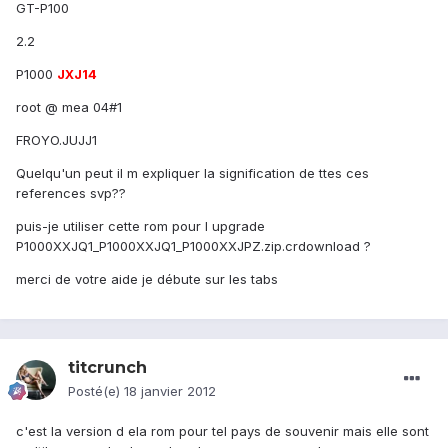
GT-P100
2.2
P1000
JXJ14
root @ mea 04#1
FROYO.JUJJ1
Quelqu'un peut il m expliquer la signification de ttes ces
references svp??
puis-je utiliser cette rom pour l upgrade
P1000XXJQ1_P1000XXJQ1_P1000XXJPZ.zip.crdownload ?
merci de votre aide je débute sur les tabs
titcrunch
Posté(e)
18 janvier 2012
c'est la version d ela rom pour tel pays de souvenir mais elle sont