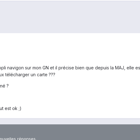
'appli navigon sur mon GN et il précise bien que depuis la MAJ, elle es
x télécharger un carte ???
nné ?
t est ok ;)
nouvelles réponses.