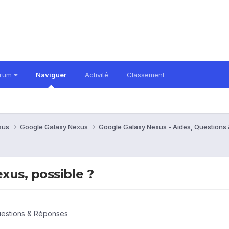
orum
Naviguer
Activité
Classement
xus
Google Galaxy Nexus
Google Galaxy Nexus - Aides, Question
xus, possible ?
uestions & Réponses