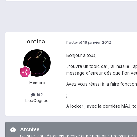
optica
Posté(e)
19 janvier 2012
Bonjour à tous,
J'ouvre un topic car j'ai installé l
message d'erreur dés que l'on veu
Membre
Avez vous réussi à la faire fonctio
192
;)
Lieu
Cognac
A locker , avec la dernière MAJ, tou
Archivé
Ce sujet est désormais archivé et ne peut plus recevoir de 