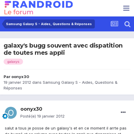
Samsung Galaxy S - Aides, Questions & Réponses
galaxy's bugg souvent avec dispatition
de toutes mes appli
galaxys
Par
oonyx30
19 janvier 2012
dans
Samsung Galaxy S - Aides, Questions &
Réponses
oonyx30
Posté(e)
19 janvier 2012
salut a tous je posse de un galaxy's et en ce moment il arrte pas