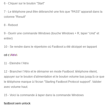
6 - Cliquer sur le bouton "Start"
7 - Le téléphone peut être débranché une fois que "PASS" apparait dans la
colonne "Result"
8 - Reboot
9 - Ouvrir une commande Windows (touche Windows + R, taper “cmd” et
entrer)
10 - Se rendre dans le répertoire où Fastboot a été dézippé en tappant
cd c
:\
Atrix
\
11 - Eteindre l’Atrix
12 - Brancher l’Atrix et le démarrer en mode Fastboot: téléphone éteint,
appuyer sur le bouton d'alimentation et le bouton volume bas jusqu'à ce que
le téléphone marque à l'écran "Starting Fastboot Protocol support". Valider
avec volume haut.
15 - Voici la commande à taper dans la commande Windows
fastboot oem unlock