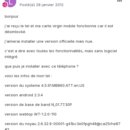
Posté(e)
28 janvier 2012
bonjour
j'ai reçu le tel et ma carte virgin mobile fonctionne car il est
désimlocké.
j'aimerai installer une version officielle mais nue.
c'est a dire avec toutes les fonctionnalités, mais sans logiciel
intégré.
que puis je installer avec ce téléphone ?
voici les infos de mon tel :
version du systeme 4.5.91.MB860.ATT.en.US
version android 2.3.4
version de base de band N_01.77.30P
version webtop WT-1.2.0-110
version du noyau 2.6.32.9-00001-g41bc3e0fpgh48@ca25rhe87
#2