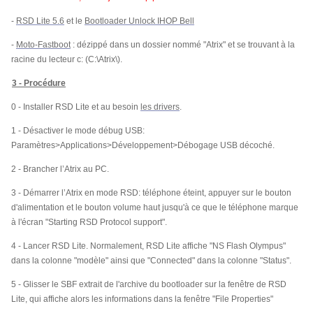
-
RSD Lite 5.6
et le
Bootloader Unlock IHOP Bell
-
Moto-Fastboot
: dézippé dans un dossier nommé "Atrix" et se trouvant à la
racine du lecteur c: (C:\Atrix\).
3 - Procédure
0 - Installer RSD Lite et au besoin
les drivers
.
1 - Désactiver le mode débug USB:
Paramètres>Applications>Développement>Débogage USB décoché.
2 - Brancher l’Atrix au PC.
3 - Démarrer l’Atrix en mode RSD: téléphone éteint, appuyer sur le bouton
d'alimentation et le bouton volume haut jusqu'à ce que le téléphone marque
à l'écran "Starting RSD Protocol support".
4 - Lancer RSD Lite. Normalement, RSD Lite affiche "NS Flash Olympus"
dans la colonne "modèle" ainsi que "Connected" dans la colonne "Status".
5 - Glisser le SBF extrait de l'archive du bootloader sur la fenêtre de RSD
Lite, qui affiche alors les informations dans la fenêtre "File Properties"