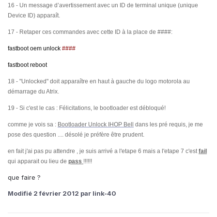
16 - Un message d’avertissement avec un ID de terminal unique (unique
Device ID) apparaît.
17 - Retaper ces commandes avec cette ID à la place de ####:
fastboot oem unlock
####
fastboot reboot
18 - "Unlocked" doit apparaître en haut à gauche du logo motorola au
démarrage du Atrix.
19 - Si c'est le cas : Félicitations, le bootloader est débloqué!
comme je vois sa :
Bootloader Unlock IHOP Bell
dans les pré requis, je me
pose des question .... désolé je préfère être prudent.
en fait j'ai pas pu attendre , je suis arrivé a l'etape 6 mais a l'etape 7 c'est
fail
qui apparait ou lieu de
pass
!!!!!!
que faire ?
Modifié
2 février 2012
par link-40