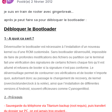
Posté(e)
2 février 2012
je suis en train de rooter avec gingerbreak...
aprés je peut faire sa pour débloquer le bootloader :
Débloquer le Bootloader
1 - A quoi ça sert ?
Déverrouiller le bootloader est nécessaire à l’installation d’un nouveau
kernel ou d’une ROM customisée. Sans bootloader déverrouillé, impossible
de faire de profondes modifications des fichiers ou partition car le terminal
fait une vérification des signatures de certains fichiers chaque fois qu’il est
allumé et refusera de booter si la signature n’est pas conforme. Le
déverrouillage permet de contourner ces vérifications et de booter n’importe
quoi, autorisant donc au passage le changement de recovery, de kernel
(overclock/underclock à la volée), ainsi que l’installation de différentes
versions d’Android, souvent officieuses comme CyanogenMod.
2 - Prérequis
- Sauvegarde du téléphone via Titanium backup (root requis), puis transfert
du dossier sur PC, on est jamais trop prudent...