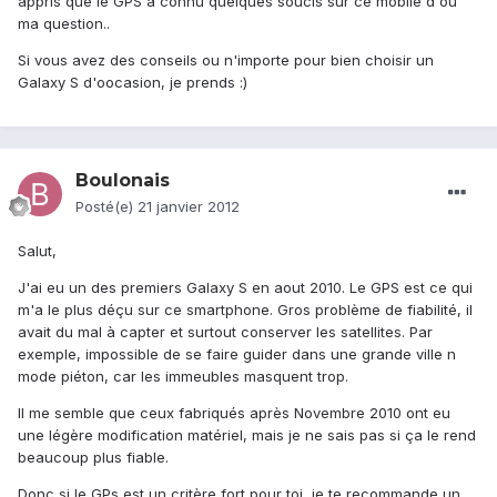
appris que le GPS a connu quelques soucis sur ce mobile d'où
ma question..
Si vous avez des conseils ou n'importe pour bien choisir un
Galaxy S d'oocasion, je prends :)
Boulonais
Posté(e)
21 janvier 2012
Salut,
J'ai eu un des premiers Galaxy S en aout 2010. Le GPS est ce qui
m'a le plus déçu sur ce smartphone. Gros problème de fiabilité, il
avait du mal à capter et surtout conserver les satellites. Par
exemple, impossible de se faire guider dans une grande ville n
mode piéton, car les immeubles masquent trop.
Il me semble que ceux fabriqués après Novembre 2010 ont eu
une légère modification matériel, mais je ne sais pas si ça le rend
beaucoup plus fiable.
Donc si le GPs est un critère fort pour toi, je te recommande un