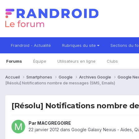
Frandroid - Actualité
Rubriques du site
Sections du f
Forums
Équipe
Utilisateurs en ligne
Clubs
Accueil
Smartphones
Google
Archives Google
Google Ne
[Résolu] Notifications nombre de messages (SMS, Emails)
[Résolu] Notifications nombre d
Par
MACGREGOIRE
22 janvier 2012
dans
Google Galaxy Nexus - Aides, Q