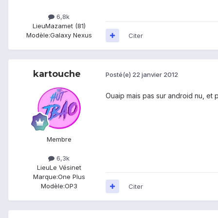
6,8k
Lieu
Mazamet (81)
Modèle:
Galaxy Nexus
Citer
kartouche
Posté(e)
22 janvier 2012
Ouaip mais pas sur android nu, et p
Membre
6,3k
Lieu
Le Vésinet
Marque:
One Plus
Modèle:
OP3
Citer