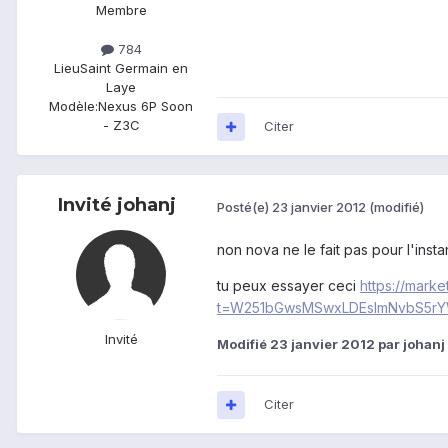
Membre
784
Lieu
Saint Germain en
Laye
Modèle:
Nexus 6P Soon
- Z3C
Citer
Invité johanj
Posté(e)
23 janvier 2012
(modifié)
non nova ne le fait pas pour l'instan
tu peux essayer ceci
https://mark
t=W251bGwsMSwxLDEsImNvbS5rYW
Invité
Modifié
23 janvier 2012
par johanj
Citer