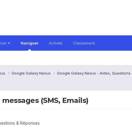
orum
Naviguer
Activité
Classement
xus
Google Galaxy Nexus
Google Galaxy Nexus - Aides, Question
e messages (SMS, Emails)
uestions & Réponses