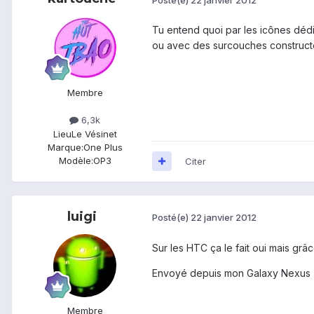
Tu entend quoi par les icônes dédi
ou avec des surcouches construct
Membre
6,3k
Lieu
Le Vésinet
Marque:
One Plus
Modèle:
OP3
Citer
luigi
Posté(e)
22 janvier 2012
Sur les HTC ça le fait oui mais grâ
Envoyé depuis mon Galaxy Nexus
Membre