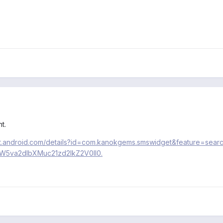
t.
et.android.com/details?id=com.kanokgems.smswidget&feature=searc
5va2dlbXMuc21zd2lkZ2V0Il0.