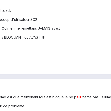
: :excl:
coup d'utilisateur SG2
vec Odin en ne remettans JAMAIS avast
moins BLOQUANT qu'AVAST !!!!!
ème est que maintenant tout est bloqué je ne p
eu
même pas l'allumé
our ce problème.