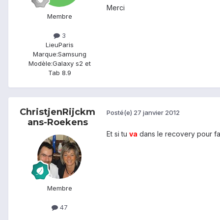
Merci
Membre
3
Lieu
Paris
Marque:
Samsung
Modèle:
Galaxy s2 et
Tab 8.9
ChristjenRijckm
Posté(e)
27 janvier 2012
ans-Roekens
Et si tu
va
dans le recovery pour fair
Membre
47