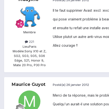
Il te faut supprimer Avast :excl: :excl
qui pose vraiment probléme à beau
et ensuite tu refait une installe a
Membre
Utilise plutot un autre anti-virus 
221
Allez courage !!
Lieu
Paris
Modèle:
Sony X10 et Z,
SG2, SG3, SG5, SG6
Edge, S21, Honor 9,
Mate 20 Pro, P30 Pro
Maurice Guyot
Posté(e)
26 janvier 2012
Merci de ta réponse, mais le probl
Quelqu'un aurait-il une solution p