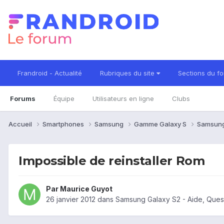
Frandroid - Actualité
Rubriques du site
Sections du f
Forums
Équipe
Utilisateurs en ligne
Clubs
Accueil
Smartphones
Samsung
Gamme Galaxy S
Samsung
Impossible de reinstaller Rom
Par
Maurice Guyot
26 janvier 2012
dans
Samsung Galaxy S2 - Aide, Ques