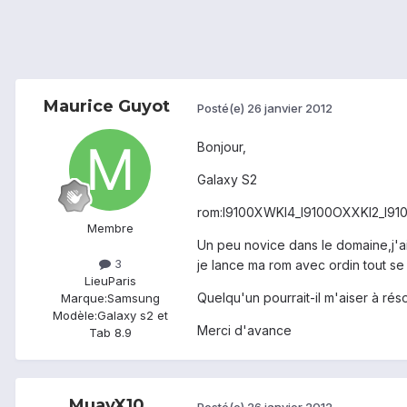
Maurice Guyot
Posté(e)
26 janvier 2012
Bonjour,
Galaxy S2
rom:I9100XWKI4_I9100OXXKI2_I91
Membre
Un peu novice dans le domaine,j'ai 
3
je lance ma rom avec ordin tout se
Lieu
Paris
Quelqu'un pourrait-il m'aiser à ré
Marque:
Samsung
Modèle:
Galaxy s2 et
Merci d'avance
Tab 8.9
MuayX10
Posté(e)
26 janvier 2012