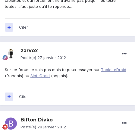
tablettes et qui forcement ne travaille pas puiqu'il les teste
toutes....faut juste qu'il te réponde...
Citer
zarvox
Posté(e)
27 janvier 2012
Sur ce forum je sais pas mais tu peux essayer sur
TabletteDroid
(francais) ou
SlateDroid
(anglais).
Citer
Bifton Divko
Posté(e)
28 janvier 2012