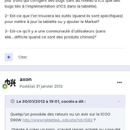
jour (rom) qui corrigent des bugs (tant au niveau d'ICS que des
bugs liés à l'implémentation d'ICS dans la tablette).
2- Est-ce que l'on trouvera les outils (quand ils sont spécifiques)
pour mettre à jour la tablette ou y ajouter le Market?
3- Est-ce qu'il y a une communauté d'utilisateurs (sans
elle....difficile quand ce sont des produits chinois)?
Citer
axon
Posté(e)
31 janvier 2012
Le 30/01/2012 à 19:01, cocoto a dit :
Quelqu'un possède des retours ou un avis sur la ICOO
D90W
http://www.tablettea...ods.php?id=1082
?
J'hésite à créer un topic, n'ayant jamais acheté ou consulté