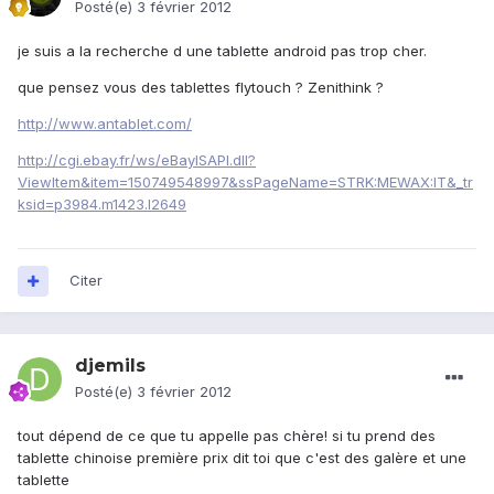
Posté(e)
3 février 2012
je suis a la recherche d une tablette android pas trop cher.
que pensez vous des tablettes flytouch ? Zenithink ?
http://www.antablet.com/
http://cgi.ebay.fr/ws/eBayISAPI.dll?
ViewItem&item=150749548997&ssPageName=STRK:MEWAX:IT&_tr
ksid=p3984.m1423.l2649
Citer
djemils
Posté(e)
3 février 2012
tout dépend de ce que tu appelle pas chère! si tu prend des
tablette chinoise première prix dit toi que c'est des galère et une
tablette