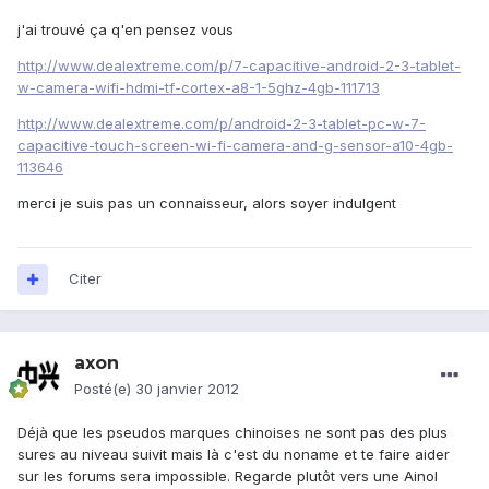
j'ai trouvé ça q'en pensez vous
http://www.dealextreme.com/p/7-capacitive-android-2-3-tablet-
w-camera-wifi-hdmi-tf-cortex-a8-1-5ghz-4gb-111713
http://www.dealextreme.com/p/android-2-3-tablet-pc-w-7-
capacitive-touch-screen-wi-fi-camera-and-g-sensor-a10-4gb-
113646
merci je suis pas un connaisseur, alors soyer indulgent
Citer
axon
Posté(e)
30 janvier 2012
Déjà que les pseudos marques chinoises ne sont pas des plus
sures au niveau suivit mais là c'est du noname et te faire aider
sur les forums sera impossible. Regarde plutôt vers une Ainol