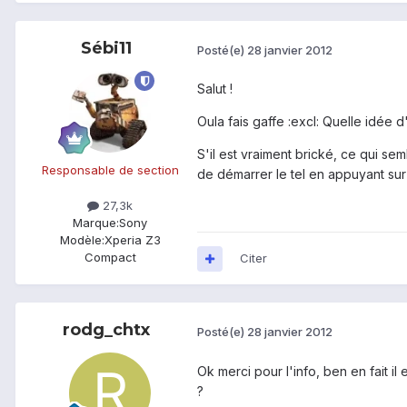
Sébi11
Posté(e)
28 janvier 2012
Salut !
Oula fais gaffe :excl: Quelle idée 
S'il est vraiment brické, ce qui semb
Responsable de section
de démarrer le tel en appuyant sur
27,3k
Marque:
Sony
Modèle:
Xperia Z3
Compact
Citer
rodg_chtx
Posté(e)
28 janvier 2012
Ok merci pour l'info, ben en fait il
?