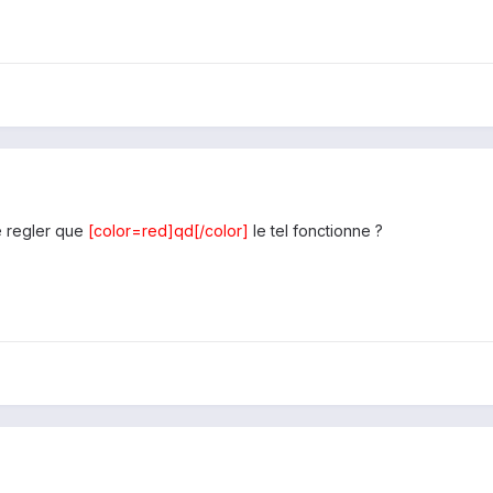
e regler que
[color=red]qd[/color]
le tel fonctionne ?