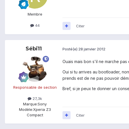
Membre
44
Citer
Sébi11
Posté(e)
28 janvier 2012
Ouais mais bon s'il ne marche pas c
Oui si tu arrives au bootloader, nor
prends est de ne pas pouvoir démar
Responsable de section
Bref, si je peux te donner un conseil
27,3k
Marque:
Sony
Modèle:
Xperia Z3
Compact
Citer