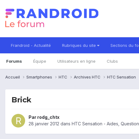
Frandroid - Actualité
Rubriques du site
Sections du f
Forums
Équipe
Utilisateurs en ligne
Clubs
Accueil
Smartphones
HTC
Archives HTC
HTC Sensation
Brick
Par
rodg_chtx
28 janvier 2012
dans
HTC Sensation - Aides, Questio