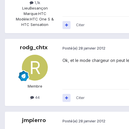
1,1k
Lieu
Besançon
Marque:
HTC
Modèle:
HTC One S &
HTC Sensation
Citer
rodg_chtx
Posté(e)
28 janvier 2012
Ok, et le mode chargeur on peut l
Membre
44
Citer
jmpierro
Posté(e)
28 janvier 2012