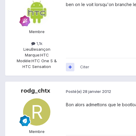
ben on le voit lorsqu'on branche l
Membre
1,1k
Lieu
Besançon
Marque:
HTC
Modèle:
HTC One S &
HTC Sensation
Citer
rodg_chtx
Posté(e)
28 janvier 2012
Bon alors admettons que le bootload
Membre