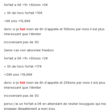
forfait a 0€ =1h +60sms =0€
+ 5h de hors forfait =15€
+99 sms =15,99€
donc si je
fait
moin de 6h d'appelle et 159sms par mois il est plus
interessant que l'illimiter
incoveniant pas de 3G
2eme cas non abonnée freebox
forfait a 0€ =1h +60sms =2€
+ 5h de hors forfat =17€
+299 sms =19,99€
donc si je
fait
moin de 6h d'appelle et 259sms par mois il est plus
interessant que l'illimiter
incoveniant pas de 3G
perso j'ai un forfait a 0€ en attandant de resilier bouygues qui ma
engager illegallement a mon insu