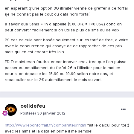
en esperant q'une option 3G illimiter vienne ce greffer a ce forfai
(je ne connait pas le cout du data hors forfai)
a savoir que 5sms = 1h d'appelle (5X0.01€ = 1x0.05€) donc on
peut convertir facillement si on utilise plus de sms ou de voix
PS ces calcule sont basée seulement sur les tarif de free, a voire
avec la concurrence qui essaye de ce rapprocher de ces prix
mais qui en est encore très loin
EDIT: maintenan faudrai encor innover chez free que l'on puisse
passer automatikement du forfai 2€ a l'illimiter pour le moi en
cour si on depasse les 15,99 ou 19,99 sellon notre cas, et
rebasculler sur le 2€ automtikement le mois suivant
oeildefeu
Posté(e)
30 janvier 2012
http://www.lebonforfait.fr/comparateur.html
fait le calcul pour toi :)
avec les mms et la data en prime il me semble!