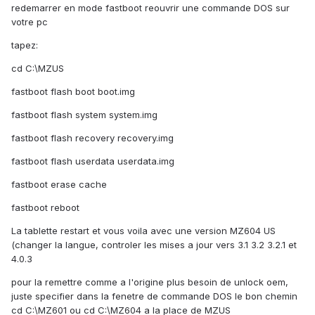
redemarrer en mode fastboot reouvrir une commande DOS sur
votre pc
tapez:
cd C:\MZUS
fastboot flash boot boot.img
fastboot flash system system.img
fastboot flash recovery recovery.img
fastboot flash userdata userdata.img
fastboot erase cache
fastboot reboot
La tablette restart et vous voila avec une version MZ604 US
(changer la langue, controler les mises a jour vers 3.1 3.2 3.2.1 et
4.0.3
pour la remettre comme a l'origine plus besoin de unlock oem,
juste specifier dans la fenetre de commande DOS le bon chemin
cd C:\MZ601 ou cd C:\MZ604 a la place de MZUS