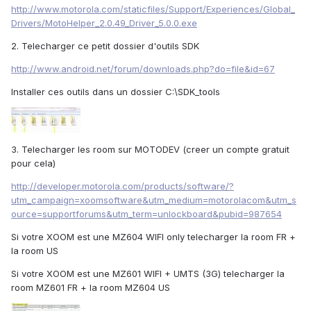
http://www.motorola.com/staticfiles/Support/Experiences/Global_
Drivers/MotoHelper_2.0.49_Driver_5.0.0.exe
2. Telecharger ce petit dossier d'outils SDK
http://www.android.net/forum/downloads.php?do=file&id=67
Installer ces outils dans un dossier C:\SDK_tools
3. Telecharger les room sur MOTODEV (creer un compte gratuit
pour cela)
http://developer.motorola.com/products/software/?
utm_campaign=xoomsoftware&utm_medium=motorolacom&utm_s
ource=supportforums&utm_term=unlockboard&pubid=987654
Si votre XOOM est une MZ604 WIFI only telecharger la room FR +
la room US
Si votre XOOM est une MZ601 WIFI + UMTS (3G) telecharger la
room MZ601 FR + la room MZ604 US