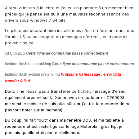
J'ai suivi le tuto à la lettre et j'ai eu un plantage à un moment bien
précis qui je pense est dû à une mauvaise reconnaissance des
drivers sous windows 7 64 bits
Le pilote est pourtant bien installé mais c'est en fouillant dans des
forums US ou par rapport au messages d'erreur , cela pourrait
provenir de ça
cd C:\MZUS
Cette ligne de commande passe correctement
fastboot flash boot boot.img
Cette ligne de commande passe correctement
fastboot flash system system.img
Probleme ici message : error data
transfer failed
Donc il ne réussi pas à transférer ce fichier, message d'erreur
également présent sur la Xoom avec un code error (1200003 il
me semble mais je ne suis plus sûr car j'ai fait la connerie de ne
pas tout noter sur le moment).
Du coup j'ai fait "quit" dans ma fenêtre DOS, et ma tablette à
redémarré et est resté figé sur le logo Motorola : gros flip, je
pensais qu'elle était planté réellement.