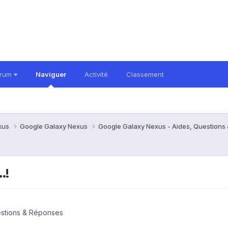
orum
Naviguer
Activité
Classement
xus
Google Galaxy Nexus
Google Galaxy Nexus - Aides, Question
.!
estions & Réponses