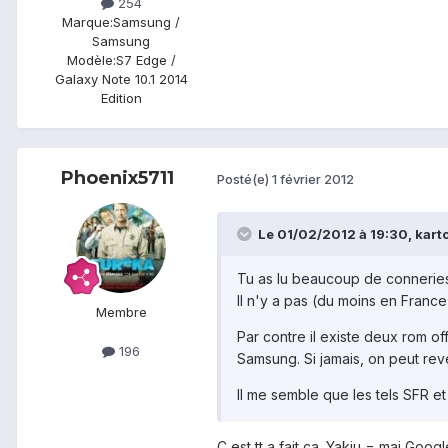
254
Marque:
Samsung /
Samsung
Modèle:
S7 Edge /
Galaxy Note 10.1 2014
Edition
Phoenix5711
Posté(e)
1 février 2012
Le 01/02/2012 à 19:30, karto
Tu as lu beaucoup de conneries 
Il n'y a pas (du moins en Franc
Membre
Par contre il existe deux rom o
196
Samsung. Si jamais, on peut rev
Il me semble que les tels SFR e
C est tt a fait ca. Yakju = maj Goo