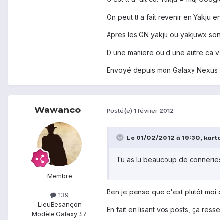
On peut tt a fait revenir en Yakju e
Apres les GN yakju ou yakjuwx sont
D une maniere ou d une autre ca v
Envoyé depuis mon Galaxy Nexus 
Wawanco
Posté(e)
1 février 2012
Le 01/02/2012 à 19:30, karto
Tu as lu beaucoup de conneries 
Membre
Ben je pense que c'est plutôt moi qu
139
Lieu
Besançon
En fait en lisant vos posts, ça ress
Modèle:
Galaxy S7