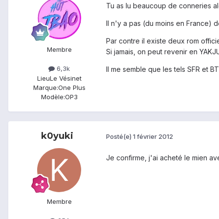
Tu as lu beaucoup de conneries alo
Il n'y a pas (du moins en France)
Par contre il existe deux rom offi
Membre
Si jamais, on peut revenir en YAKJ
6,3k
Il me semble que les tels SFR et B
Lieu
Le Vésinet
Marque:
One Plus
Modèle:
OP3
k0yuki
Posté(e)
1 février 2012
Je confirme, j'ai acheté le mien a
Membre