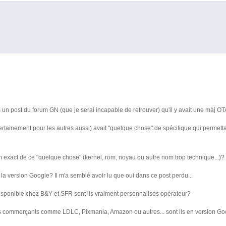
 un post du forum GN (que je serai incapable de retrouver) qu'il y avait une màj O
certainement pour les autres aussi) avait "quelque chose" de spécifique qui permet
m exact de ce "quelque chose" (kernel, rom, noyau ou autre nom trop technique...)?
e la version Google? Il m'a semblé avoir lu que oui dans ce post perdu...
isponible chez B&Y et SFR sont ils vraiment personnalisés opérateur?
es commerçants comme LDLC, Pixmania, Amazon ou autres... sont ils en version Go