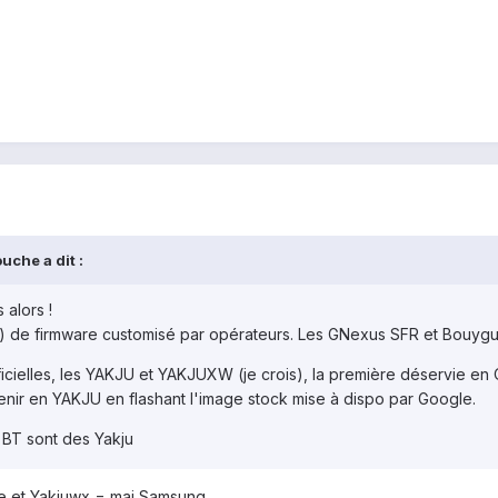
uche a dit :
alors !
e) de firmware customisé par opérateurs. Les GNexus SFR et Bouygu
fficielles, les YAKJU et YAKJUXW (je crois), la première déservie e
enir en YAKJU en flashant l'image stock mise à dispo par Google.
t BT sont des Yakju
gle et Yakjuwx = maj Samsung.