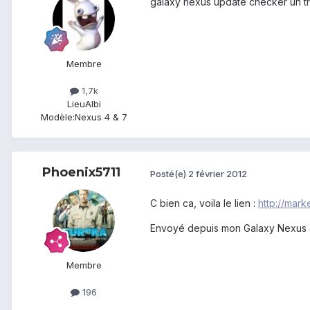
galaxy nexus update checker un 
Membre
1,7k
Lieu
Albi
Modèle:
Nexus 4 & 7
Phoenix5711
Posté(e)
2 février 2012
C bien ca, voila le lien :
http://marke
Envoyé depuis mon Galaxy Nexus 
Membre
196