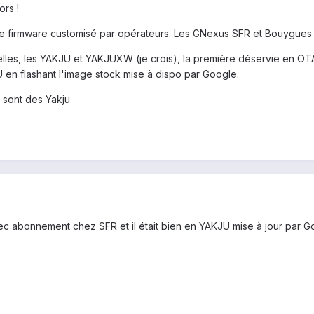
rs !
 de firmware customisé par opérateurs. Les GNexus SFR et Bouygues 
cielles, les YAKJU et YAKJUXW (je crois), la première déservie en 
U en flashant l'image stock mise à dispo par Google.
T sont des Yakju
vec abonnement chez SFR et il était bien en YAKJU mise à jour par 