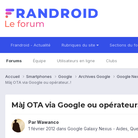
Frandroid - Actualité
Rubriques du site
Sections du f
Forums
Équipe
Utilisateurs en ligne
Clubs
Accueil
Smartphones
Google
Archives Google
Google Ne
Màj OTA via Google ou opérateur..!
Màj OTA via Google ou opérateur.
Par
Wawanco
1 février 2012
dans
Google Galaxy Nexus - Aides, Qu