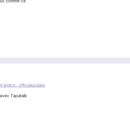
truc comme ca
t.androi....officialupdate
avec Tapatalk