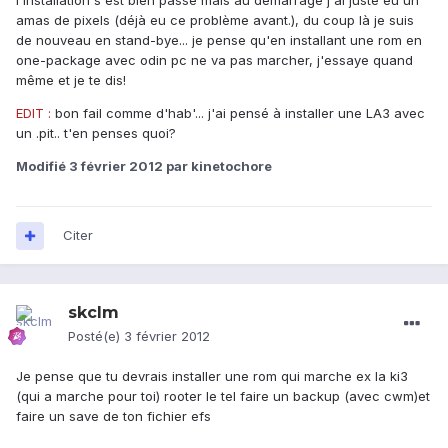
l'installation s'est bien passé mais au démarrage j'ai juste eu un
amas de pixels (déjà eu ce problème avant.), du coup là je suis
de nouveau en stand-bye... je pense qu'en installant une rom en
one-package avec odin pc ne va pas marcher, j'essaye quand
même et je te dis!
EDIT :
bon fail comme d'hab'... j'ai pensé à installer une LA3 avec
un .pit.. t'en penses quoi?
Modifié
3 février 2012
par kinetochore
Citer
skclm
Posté(e)
3 février 2012
Je pense que tu devrais installer une rom qui marche ex la ki3
(qui a marche pour toi) rooter le tel faire un backup (avec cwm)et
faire un save de ton fichier efs