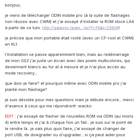
bonjour,
je viens de télécharger ODIN mobile pro (à la suite de flashages
non réussis avec CWM) et j'ai essayé d'installer la ROM stock LA4
à partir de ce tuto.
http://galaxys-team....hp?f=76&t=22606
!
je précise que mon portable était rooté (avec un CF-root et CWM)
en KL1.
l'installation se passe apparemment bien, mais au redémarrage
de mon GS2 j'ai juste un écran avec des pixels multicolores, qui
deviennent blancs au fur et à mesure et je n'ai plus accès au
mode recovery...
que dois-je faire? et pourquoi même avec ODIN mobile pro j'ai
planté mon flashage?
je suis désolée pour mes questions mais je débute encore... merci
d'avance à ceux qui me répondront! :wacko:
EDIT :
j'ai essayé de flasher de nouvelles ROM via ODIN (au moins
4) entre temps et j'ai à chaque fois un fail... je suis sur le point de
le rendre là.. je sais plus quoi faire, j'ai essayé de changer de
port USB, de dowgrader ou d'upgrader... si ça peut aider pour