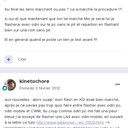
Au final les liens marchent ou pas ? ca a marché la procedure !?!
si oui et que maintenant que ton tel marche Moi je serai toi je
flasherai avec odin sur le pc sans le pit et repartion en flashant
bien sur une rom sans pit
Et en general quand je poste un lien je test avant !!!!
Citer
kinetochore
Posté(e)
3 février 2012
aux nouvelles : alors ouaip' mon flash en KI3 avait bien marché,
après je ne savais pas trop quoi faire entre flasher avec odin pc,
odin mobile et CWM, du coup comme odin pc me fait une peur
bleue j'ai essayé de flasher une LA4 avec odin mobile, en suivant
à la lettre ce tuto
http://www.galaxynot...-etc-t1926.html
-->