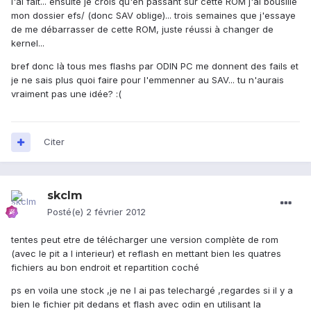
l'ai fait... ensuite je crois qu'en passant sur cette ROM j'ai bousillé
mon dossier efs/ (donc SAV oblige)... trois semaines que j'essaye
de me débarrasser de cette ROM, juste réussi à changer de
kernel...
bref donc là tous mes flashs par ODIN PC me donnent des fails et
je ne sais plus quoi faire pour l'emmenner au SAV... tu n'aurais
vraiment pas une idée? :(
Citer
skclm
Posté(e)
2 février 2012
tentes peut etre de télécharger une version complète de rom
(avec le pit a l interieur) et reflash en mettant bien les quatres
fichiers au bon endroit et repartition coché
ps en voila une stock ,je ne l ai pas telechargé ,regardes si il y a
bien le fichier pit dedans et flash avec odin en utilisant la