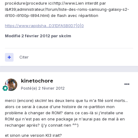
procédure(procedure ici:http://www.Lien interdit par
l&#39;administrateur/forum/liste-des-roms-samsung-galaxy-s2-
i9100-i9100p-t894.html) de flash avec répartition
https://www.rapidsha...D31DFA5B0D7|0|0
Modifié
2 février 2012
par skclm
Citer
kinetochore
Posté(e)
2 février 2012
merci (encore) skclm! les deux liens que tu m'a filé sont morts...
alors ce serai à cause d'une histoire de re-partition mon
problème à changer de ROM? dans ce cas-là si j'installe une
ROM qui n'est pas en one package je n'aurai pas de mal à en
rechanger après? (j'y connait rien ^^')
et sinon une version KI3 irait?