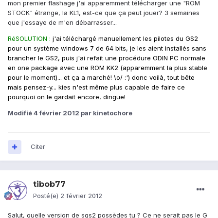
mon premier flashage j'ai apparemment télécharger une "ROM
STOCK" étrange, la KL1, est-ce que ça peut jouer? 3 semaines
que j'essaye de m'en débarrasser...
RéSOLUTION :
j'ai téléchargé manuellement les pilotes du GS2
pour un système windows 7 de 64 bits, je les aient installés sans
brancher le GS2, puis j'ai refait une procédure ODIN PC normale
en one package avec une ROM KK2 (apparemment la plus stable
pour le moment)... et ça a marché! \o/ :') donc voilà, tout bête
mais pensez-y... kies n'est même plus capable de faire ce
pourquoi on le gardait encore, dingue!
Modifié
4 février 2012
par kinetochore
Citer
tibob77
Posté(e)
2 février 2012
Salut, quelle version de sgs2 possèdes tu ? Ce ne serait pas le G