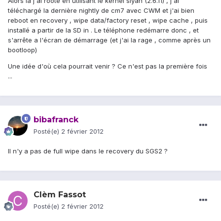
Alors là j'ai rooté en utilisant le kernel siyah (2.6.11) , j'ai
téléchargé la dernière nightly de cm7 avec CWM et j'ai bien
reboot en recovery , wipe data/factory reset , wipe cache , puis
installé a partir de la SD in . Le téléphone redémarre donc , et
s'arrête a l'écran de démarrage (et j'ai la rage , comme après un
bootloop)
Une idée d'où cela pourrait venir ? Ce n'est pas la première fois
...
bibafranck
Posté(e)
2 février 2012
Il n'y a pas de full wipe dans le recovery du SGS2 ?
Clèm Fassot
Posté(e)
2 février 2012