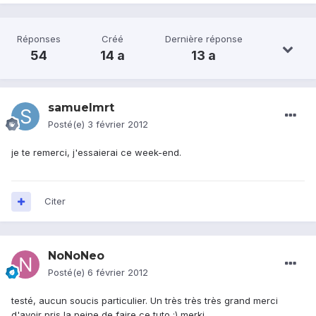
Réponses
Créé
Dernière réponse
54
14 a
13 a
samuelmrt
Posté(e)
3 février 2012
je te remerci, j'essaierai ce week-end.
Citer
NoNoNeo
Posté(e)
6 février 2012
testé, aucun soucis particulier. Un très très très grand merci
d'avoir pris la peine de faire ce tuto ;) merki