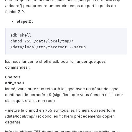
/sdcard/) peut prendre un certain temps de part le poids du
fichier ZIP.
étape 2 :
adb shell

chmod 755 /data/local/tmp/*

Ici, nous lancer le shell d'adb pour lui lancer quelques
commandes :
Une fois
adb_shell
lancé, vous aurez un retour à la ligne avec un début de ligne
contenant le caractère $ (signifiant que vous êtes en utilsiateur
classique, c-a-d, non root)
- mettre le chmod en 755 sur tous les fichiers du répertoire
/data/local/tmp/ (et donc les fichiers précédements copier
dedans)
Info : le chmod 755 donne au propriétaire tous les droits, aux