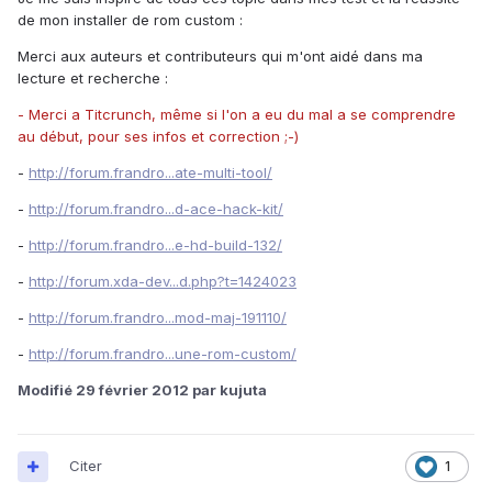
de mon installer de rom custom :
Merci aux auteurs et contributeurs qui m'ont aidé dans ma
lecture et recherche :
- Merci a Titcrunch, même si l'on a eu du mal a se comprendre
au début, pour ses infos et correction ;-)
-
http://forum.frandro...ate-multi-tool/
-
http://forum.frandro...d-ace-hack-kit/
-
http://forum.frandro...e-hd-build-132/
-
http://forum.xda-dev...d.php?t=1424023
-
http://forum.frandro...mod-maj-191110/
-
http://forum.frandro...une-rom-custom/
Modifié
29 février 2012
par kujuta
Citer
1