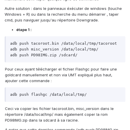
Autre solution : dans le panneaux éxécuter de windows (touche
Windows + R) ou dans la recherche du menu démarrer , taper
cmd, puis naviguer jusqu'au répertoire Downgrade.
étape 1 :
adb push tacoroot.bin /data/local/tmp/tacoroot

adb push misc_version /data/local/tmp/

Pour ceux ayant télécharger el fichier Flashgc pour faire une
goldcard manuellement et non via UMT expliqué plus haut,
ajouter cette commande :
Ceci va copier les fichier tacoroot.bin, misc_version dans le
répertoire /data/local/tmp/ mais également coper la rom
PD98IMG.zip dans la sdcard à sa racine.
A noter que cette dernière commande (adb push PD98IMG.zip