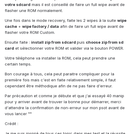
votre sdcard
mais il est conseillé de faire un full wipe avant de
flasher une ROM normalement.
Une fois dans le mode recovery, faite les 2 wipes à la suite
wipe
cache
+
wipe factory / data
afin de faire un full wipe avant de
flasher votre ROM Custom.
Ensuite faite :
install zip from sdcard
puis
choose zip from sd
card
et sélectionner votre ROM et valider via le bouton POWER.
Votre téléphone va installer la ROM, cela peut prendre une
certain temps.
Bon courage à tous, cela peut paraitre compliquer pour la
première fois mais c'est en faite relativement simple, il faut
cependant être méthodique afin de ne pas faire d'erreur.
Par précaution et comme je débute et que j'ai essayé 40 manip
pour y arriver avant de trouver la bonne pour démarrer, merci
d'attendre la confirmation de non-erreur sur mon psot avant de
vous lancer ^^
Crédit :
Je me suis inspiré de tous ces topic dans mes test et la réussite