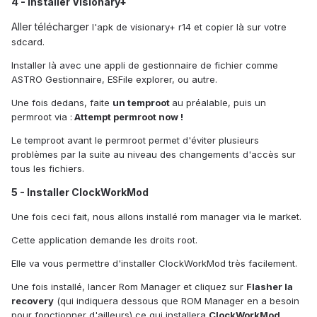
4 - Installer Visionary+
Aller télécharger
l'apk de visionary+ r14 et copier là sur votre
sdcard.
Installer là avec une appli de gestionnaire de fichier comme
ASTRO Gestionnaire, ESFile explorer, ou autre.
Une fois dedans, faite
un temproot
au préalable, puis un
permroot via :
Attempt permroot now !
Le temproot avant le permroot permet d'éviter plusieurs
problèmes par la suite au niveau des changements d'accès sur
tous les fichiers.
5 - Installer ClockWorkMod
Une fois ceci fait, nous allons installé rom manager via le market.
Cette application demande les droits root.
Elle va vous permettre d'installer ClockWorkMod très facilement.
Une fois installé, lancer Rom Manager et cliquez sur
Flasher la
recovery
(qui indiquera dessous que ROM Manager en a besoin
pour fonctionner d'ailleurs) ce qui installera
ClockWorkMod
.