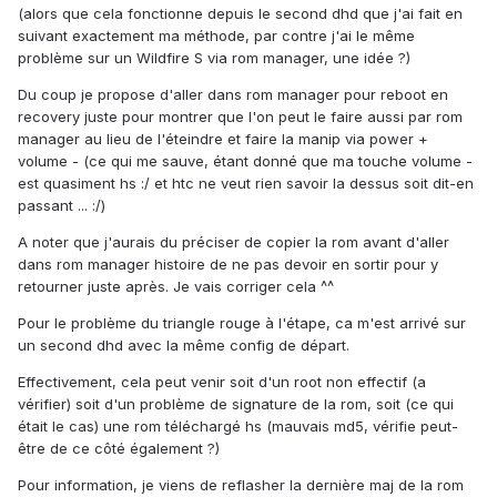
(alors que cela fonctionne depuis le second dhd que j'ai fait en
suivant exactement ma méthode, par contre j'ai le même
problème sur un Wildfire S via rom manager, une idée ?)
Du coup je propose d'aller dans rom manager pour reboot en
recovery juste pour montrer que l'on peut le faire aussi par rom
manager au lieu de l'éteindre et faire la manip via power +
volume - (ce qui me sauve, étant donné que ma touche volume -
est quasiment hs :/ et htc ne veut rien savoir la dessus soit dit-en
passant ... :/)
A noter que j'aurais du préciser de copier la rom avant d'aller
dans rom manager histoire de ne pas devoir en sortir pour y
retourner juste après. Je vais corriger cela ^^
Pour le problème du triangle rouge à l'étape, ca m'est arrivé sur
un second dhd avec la même config de départ.
Effectivement, cela peut venir soit d'un root non effectif (a
vérifier) soit d'un problème de signature de la rom, soit (ce qui
était le cas) une rom téléchargé hs (mauvais md5, vérifie peut-
être de ce côté également ?)
Pour information, je viens de reflasher la dernière maj de la rom