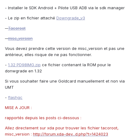
- Installer le SDK Android + Pilote USB ADB via le sdk manager
- Le zip en fichier attaché
Downgrade_v3
-
Tacoroot
-
misc_version
Vous devez prendre cette version de misc_version et pas une
antérieur, elles risque de ne pas fonctionner.
-
1.32 PD98IMG.zip
ce fichier contenant la ROM pour le
donwgrade en 1.32
Si vous souhaiter faire une Goldcard manuellement et non via
UMT
-
flashgc
MISE A JOUR :
rapportés depuis les posts ci-dessous :
Allez directement sur xda pour trouver les fichier tacoroot,
misc_version :
http://forum.xda-dev...d.php?t=1424023