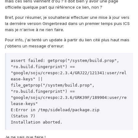
mais ces liens viennent d'où ? Il doit bien y avoir une page
officielle quelque part qui référence ce lien, non ?
Bref, pour résumer, je souhaiterai effectuer une mise à jour vers
la dernière version Gingerbread dans un premier temps puis ICS
mais je n'arrive à ne rien faire.
Pour info, j'ai tenté un update à partir du lien cité plus haut mais
j'obtiens un message d'erreur:
assert failed: getprop("/system/build.prop", 
"ro.build.fingerprint") == 
"google/soju/crespo:2.3.4/GRJ22/121341:user/rel
ease-keys" || 
file_getprop("/system/build.prop", 
"ro.build.fingerprint") == 
"google/soju/crespo:2.3.6/GRK39F/189904:user/re
lease-keys"

E:Error in /tmp/sideload/package.zip

(Status 7)

Installation aborted.
Je ne sais que faire !