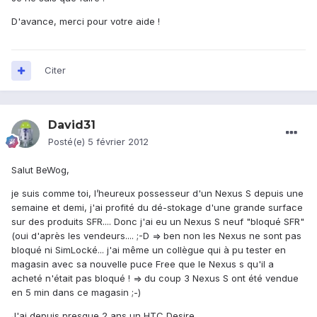
D'avance, merci pour votre aide !
Citer
David31
Posté(e)
5 février 2012
Salut BeWog,
je suis comme toi, l’heureux possesseur d'un Nexus S depuis une
semaine et demi, j'ai profité du dé-stokage d'une grande surface
sur des produits SFR.... Donc j'ai eu un Nexus S neuf "bloqué SFR"
(oui d'après les vendeurs.... ;-D => ben non les Nexus ne sont pas
bloqué ni SimLocké... j'ai même un collègue qui à pu tester en
magasin avec sa nouvelle puce Free que le Nexus s qu'il a
acheté n'était pas bloqué ! => du coup 3 Nexus S ont été vendue
en 5 min dans ce magasin ;-)
J'ai depuis presque 2 ans un HTC Desire.