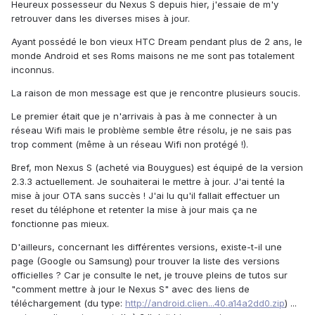
Heureux possesseur du Nexus S depuis hier, j'essaie de m'y
retrouver dans les diverses mises à jour.
Ayant possédé le bon vieux HTC Dream pendant plus de 2 ans, le
monde Android et ses Roms maisons ne me sont pas totalement
inconnus.
La raison de mon message est que je rencontre plusieurs soucis.
Le premier était que je n'arrivais à pas à me connecter à un
réseau Wifi mais le problème semble être résolu, je ne sais pas
trop comment (même à un réseau Wifi non protégé !).
Bref, mon Nexus S (acheté via Bouygues) est équipé de la version
2.3.3 actuellement. Je souhaiterai le mettre à jour. J'ai tenté la
mise à jour OTA sans succès ! J'ai lu qu'il fallait effectuer un
reset du téléphone et retenter la mise à jour mais ça ne
fonctionne pas mieux.
D'ailleurs, concernant les différentes versions, existe-t-il une
page (Google ou Samsung) pour trouver la liste des versions
officielles ? Car je consulte le net, je trouve pleins de tutos sur
"comment mettre à jour le Nexus S" avec des liens de
téléchargement (du type:
http://android.clien...40.a14a2dd0.zip
) ...