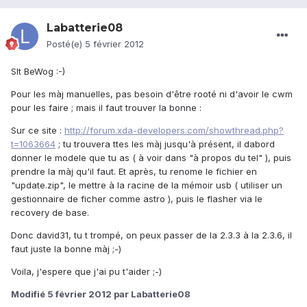
Labatterie08
Posté(e)
5 février 2012
Slt BeWog :-)
Pour les màj manuelles, pas besoin d'être rooté ni d'avoir le cwm
pour les faire ; mais il faut trouver la bonne :
Sur ce site :
http://forum.xda-developers.com/showthread.php?
t=1063664
; tu trouvera ttes les màj jusqu'à présent, il dabord
donner le modele que tu as ( à voir dans "à propos du tel" ), puis
prendre la màj qu'il faut. Et après, tu renome le fichier en
"update.zip", le mettre à la racine de la mémoir usb ( utiliser un
gestionnaire de ficher comme astro ), puis le flasher via le
recovery de base.
Donc david31, tu t trompé, on peux passer de la 2.3.3 à la 2.3.6, il
faut juste la bonne màj ;-)
Voila, j'espere que j'ai pu t'aider ;-)
Modifié
5 février 2012
par Labatterie08