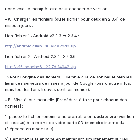
Donc voici la manip à faire pour changer de version :
- A :
Charger les fichiers (ou le fichier pour ceux en 2.3.4) de
mises à jours :
Lien fichier 1 : Android v2.3.3 => 2.3.4 :
http://android.clien...40.a14a2dd0.zip
Lien fichier 2 : Android 2.3.4 => 2.3.6 :
http://v16.lscache6....22.7d114042.zip
=> Pour l'origine des fichiers, il semble que ce soit bel et bien les
liens des serveurs de mises à jour de Google (pas d'autre infos,
mais tout les liens trouvés sont les mêmes).
- B :
Mise à jour manuelle [Procédure à faire pour chacun des
fichiers] :
1] placez le fichier renommé au préalable en
update.zip
(voir lien
ci-dessus) à la racine de votre carte SD (mémoire interne du
téléphone en mode USB)
2] Démarrez le téléphone en maintenant simultanément sur les