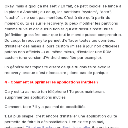
Okay, mais à quoi ça me sert ? En fait, ce petit logiciel se lance à
la place d'Android ; du coup, les partitions "system", "data",
"cache" ... ne sont pas montées. C'est à dire qu'à partir du
moment où tu es sur le recovery, tu peux modifier les partitions
comme tu veux car aucun fichier qui est dessus n'est utilisé
(définition grossière pour que tout le monde puisse comprendre).
Du coup, le recovery te permet d'effacer toutes tes données,
d'installer des mises à jours custom (mises à jour non officielles,
patchs non officiels ...) ou même mieux, d'installer une ROM
custom (une version d'Android modifiée par exemple).
En général nos topics te disent ce que tu dois faire avec le
recovery lorsque c'est nécessaire ; donc pas de panique.
4 - Comment supprimer les applications inutiles ?
Ca y est tu as rooté ton téléphone ! Tu peux maintenant
supprimer tes applications inutiles.
Comment faire ? Il y a pas mal de possibilités.
1. La plus simple, c'est encore d'installer une application qui te
permette de faire la désinstallation. Il en existe pas mal,
notamment
Titanium Backup
ou
Root Uninstaller
(ha oui tu avais