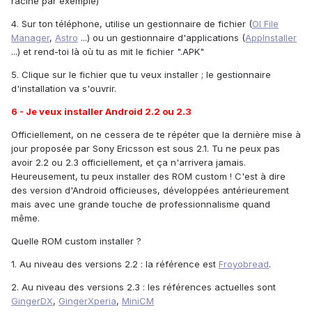
racine par exemple)
4. Sur ton téléphone, utilise un gestionnaire de fichier (
OI File
Manager
,
Astro
...) ou un gestionnaire d'applications (
AppInstaller
...) et rend-toi là où tu as mit le fichier ".APK"
5. Clique sur le fichier que tu veux installer ; le gestionnaire
d'installation va s'ouvrir.
6 - Je veux installer Android 2.2 ou 2.3
Officiellement, on ne cessera de te répéter que la dernière mise à
jour proposée par Sony Ericsson est sous 2.1. Tu ne peux pas
avoir 2.2 ou 2.3 officiellement, et ça n'arrivera jamais.
Heureusement, tu peux installer des ROM custom ! C'est à dire
des version d'Android officieuses, développées antérieurement
mais avec une grande touche de professionnalisme quand
même.
Quelle ROM custom installer ?
1. Au niveau des versions 2.2 : la référence est
Froyobread
.
2. Au niveau des versions 2.3 : les références actuelles sont
GingerDX
,
GingerXperia
,
MiniCM