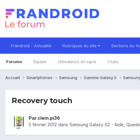
Frandroid - Actualité
Rubriques du site
Sections du f
Forums
Équipe
Utilisateurs en ligne
Clubs
Accueil
Smartphones
Samsung
Gamme Galaxy S
Samsung
Recovery touch
Par
clem.pi36
5 février 2012
dans
Samsung Galaxy S2 - Aide, Quest