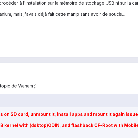
 procéder à l'installation sur la mémoire de stockage USB ni sur la car
tanium, mais j'avais déjà fait cette manip sans avoir de soucis...
u topic de Wanam ;)
ons on SD card, unmount it, install apps and mount it again issue
 LPB kernel with (dsktop)ODIN, and flashback CF-Root with Mobi