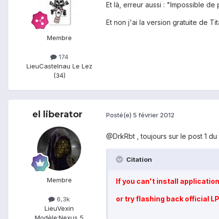
Et là, erreur aussi : "Impossible de
Et non j'ai la version gratuite de Ti
Membre
174
Lieu
Castelnau Le Lez
(34)
el liberator
Posté(e)
5 février 2012
@DrkRbt , toujours sur le post 1 d
Citation
Membre
If you can't install applicati
or try flashing back official
6,3k
Lieu
Vexin
Modèle:
Nexus 5