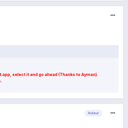
et app, select it and go ahead (Thanks to Ayman).
.
Auteur