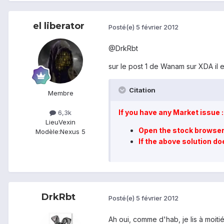
el liberator
Posté(e)
5 février 2012
@DrkRbt
sur le post 1 de Wanam sur XDA il es
Citation
Membre
If you have any Market issue :
6,3k
Lieu
Vexin
Open the stock browser
Modèle:
Nexus 5
If the above solution d
DrkRbt
Posté(e)
5 février 2012
Ah oui, comme d'hab, je lis à moitié 