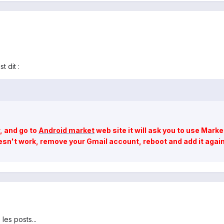
t dit :
, and go to
Android market
web site it will ask you to use Mark
oesn't work, remove your Gmail account, reboot and add it again
les posts...