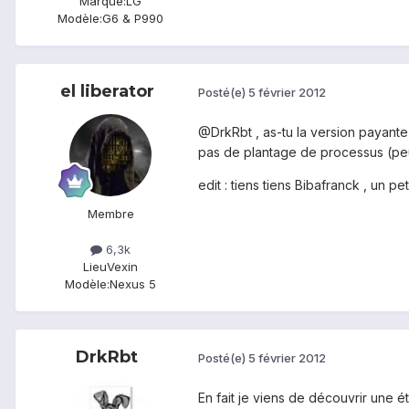
Marque:
LG
Modèle:
G6 & P990
el liberator
Posté(e)
5 février 2012
@DrkRbt , as-tu la version payante 
pas de plantage de processus (peut 
edit : tiens tiens Bibafranck , un pe
Membre
6,3k
Lieu
Vexin
Modèle:
Nexus 5
DrkRbt
Posté(e)
5 février 2012
En fait je viens de découvrir une étr