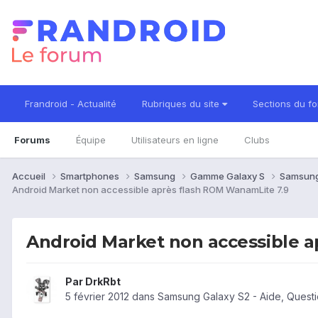
Frandroid - Actualité
Rubriques du site
Sections du f
Forums
Équipe
Utilisateurs en ligne
Clubs
Accueil
Smartphones
Samsung
Gamme Galaxy S
Samsung
Android Market non accessible après flash ROM WanamLite 7.9
Android Market non accessible 
Par
DrkRbt
5 février 2012
dans
Samsung Galaxy S2 - Aide, Quest