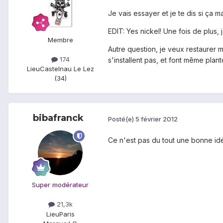
Je vais essayer et je te dis si ça m
EDIT: Yes nickel! Une fois de plus, je
Membre
Autre question, je veux restaurer 
174
s'installent pas, et font même plan
Lieu
Castelnau Le Lez
(34)
bibafranck
Posté(e)
5 février 2012
Ce n'est pas du tout une bonne idée
Super modérateur
21,3k
Lieu
Paris