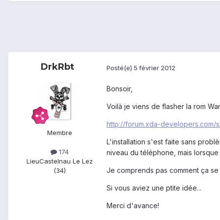
DrkRbt
Posté(e)
5 février 2012
Bonsoir,
Voilà je viens de flasher la rom Wa
http://forum.xda-developers.com
Membre
L'installation s'est faite sans pr
174
niveau du téléphone, mais lorsque j
Lieu
Castelnau Le Lez
Je comprends pas comment ça se fai
(34)
Si vous aviez une ptite idée...
Merci d'avance!