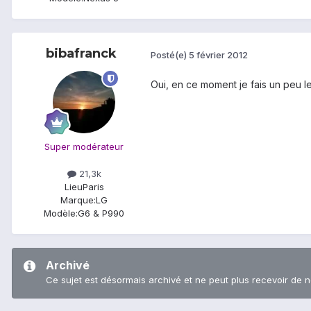
bibafranck
Posté(e)
5 février 2012
Oui, en ce moment je fais un peu l
Super modérateur
21,3k
Lieu
Paris
Marque:
LG
Modèle:
G6 & P990
Archivé
Ce sujet est désormais archivé et ne peut plus recevoir de 