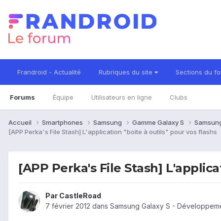
Frandroid - Actualité
Rubriques du site
Sections du f
Forums
Équipe
Utilisateurs en ligne
Clubs
Accueil
Smartphones
Samsung
Gamme Galaxy S
Samsung
[APP Perka's File Stash] L'application "boite à outils" pour vos flashs
[APP Perka's File Stash] L'applica
Par
CastleRoad
7 février 2012
dans
Samsung Galaxy S - Développem