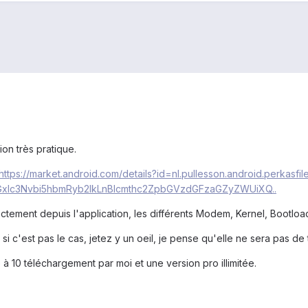
on très pratique.
https://market.android.com/details?id=nl.pullesson.android.perkasfi
xlc3Nvbi5hbmRyb2lkLnBlcmthc2ZpbGVzdGFzaGZyZWUiXQ..
ctement depuis l'application, les différents Modem, Kernel, Bootload
 si c'est pas le cas, jetez y un oeil, je pense qu'elle ne sera pas de
ée à 10 téléchargement par moi et une version pro illimitée.