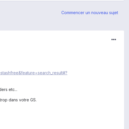
Commencer un nouveau sujet
lestashfree&feature=search_result#?
ers etc...
 trop dans votre GS.