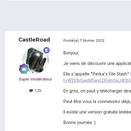
CastleRoad
Posté(e)
7 février 2012
Bonjour,
Je viens de découvrir une applicati
Elle s'appelle "Perka's File Stash"
Super modérateur
t=W251bGwsMSwxLDEsIm5sLnB1bG
7,2k
En gros, on peut y télécharger dire
Peut être vous la connaissiez déjà,
Il existe une version gratuite limit
Bonne journée :)