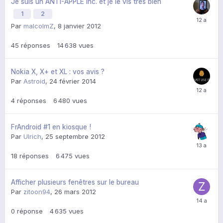
Je suis un ANTI-APPLE inc. et je le vis très bien
1
2
Par
malcolmZ
,
8 janvier 2012
45
réponses
14 638
vues
Nokia X, X+ et XL : vos avis ?
Par
Astroid
,
24 février 2014
4
réponses
6 480
vues
FrAndroid #1 en kiosque !
Par
Ulrich
,
25 septembre 2012
18
réponses
6 475
vues
Afficher plusieurs fenêtres sur le bureau
Par
zitoon94
,
26 mars 2012
0
réponse
4 635
vues