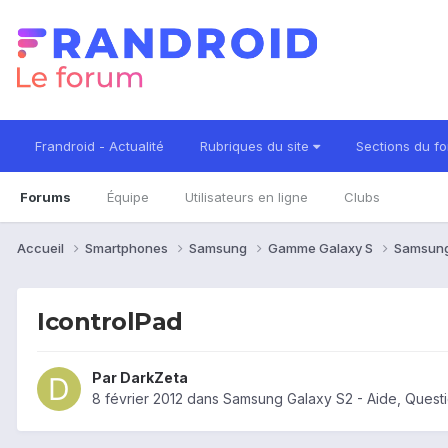
Frandroid - Actualité
Rubriques du site
Sections du f
Forums
Équipe
Utilisateurs en ligne
Clubs
Accueil
Smartphones
Samsung
Gamme Galaxy S
Samsung
IcontrolPad
Par
DarkZeta
8 février 2012
dans
Samsung Galaxy S2 - Aide, Quest