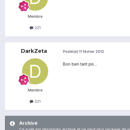
Membre
221
DarkZeta
Posté(e)
11 février 2012
Bon ben tant pis ..
Membre
221
Archivé
Ce sujet est désormais archivé et ne peut plus recevoir de 