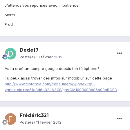
J'attends vos réponses avec impatience
Merci
Fred
Dede17
Posté(e)
10 février 2012
As tu créé un compte google depuis ton téléphone?
Tu peux aussi trover des infos sur motoblur sur cette page
http://www.motorola.com/consumers/v/index.jsp?
vgnextoid=ca61c8d6a32e6210VgnVCM1000008b06b00aRCRD
Frédéric321
Posté(e)
11 février 2012