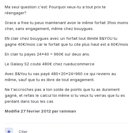
Ma seul question c'est: Pourquoi veux-tu a tout prix te
réengager?
Grace a free tu peux maintenant avoir le même forfait 3fois moins
cher, sans engagement, même chez bouygues.
EN clair chez bouygues avec un forfait tout illimité B&YOU tu
gagne 40€/mois car le forfait que tu cite plus haut est a 60€/mois
En clair tu payes 24*40 = 960€ sur deux ans.
Le Galaxy S2 coute 480€ chez rueducommerce
Avec B&You tu vas payé 480+20*24=960 ce qui reviens au
même, sauf que tu es libre de tout engagement.
Ne t'accroches pas a ton solde de points que tu as durement
gagné, et refais le calcul toi même si tu veux tu verras que tu es
perdant dans tous les cas
Modifié
27 février 2012
par rainman
Citer