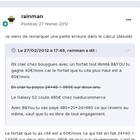
rainman
Posté(e)
27 février 2012
Je viens de remarquer une petite erreure dans le calcul (désolé)
Le 27/02/2012 à 17:46, rainman a dit :
EN clair chez bouygues avec un forfait tout illimité B&YOU tu
gagne 40€/mois car le forfait que tu cite plus haut est a
60€/mois
En clair tu payes 24*40 = 960€ sur deux ans.
Le Galaxy S2 coute 480€ chez rueducommerce
Avec B&You tu vas payé 480+20*24=960 ce qui reviens au
même, sauf que tu es libre de tout engagement.
Le forfait que tu as cité est a 60€/mois ce qui fait en fait 24*60 =
1.440€ sur deux ans donc 480€ de plus si tu te réengage, c'est le