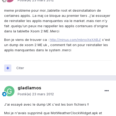
Posté(e)
23 mars 2012
meme probleme pour moi ,tablette root et desinstallation de
certaines applis. .La maj ce bloque au premier tiers ..j'ai esssayer
de reinstaller les applis manquantes via le market .mais rien n'y
fait .quelqu'un peux me rappeller les applis contenues d'origine
dans la tablette Xoom 2 ME .Merci
Bon je viens de trouver ca :
http://minus.com/mbnoXeXABJ/
c'est
un dump de xoom 2 ME uk , comment fait on pour reinstaller les
applis manquantes dans le system .merci
Citer
gladiamos
Posté(e)
23 mars 2012
J'ai essayé avec le dump UK c'est les bon fichiers !!
Moi je n'avais supprimé que MotWeatherClockWidget.apk et