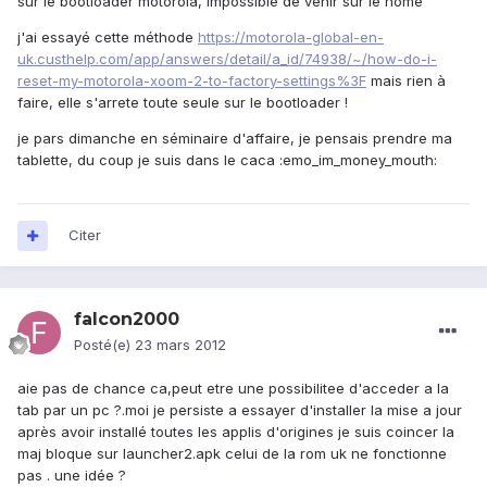
sur le bootloader motorola, impossible de venir sur le home
j'ai essayé cette méthode
https://motorola-global-en-
uk.custhelp.com/app/answers/detail/a_id/74938/~/how-do-i-
reset-my-motorola-xoom-2-to-factory-settings%3F
mais rien à
faire, elle s'arrete toute seule sur le bootloader !
je pars dimanche en séminaire d'affaire, je pensais prendre ma
tablette, du coup je suis dans le caca :emo_im_money_mouth:
Citer
falcon2000
Posté(e)
23 mars 2012
aie pas de chance ca,peut etre une possibilitee d'acceder a la
tab par un pc ?.moi je persiste a essayer d'installer la mise a jour
après avoir installé toutes les applis d'origines je suis coincer la
maj bloque sur launcher2.apk celui de la rom uk ne fonctionne
pas . une idée ?