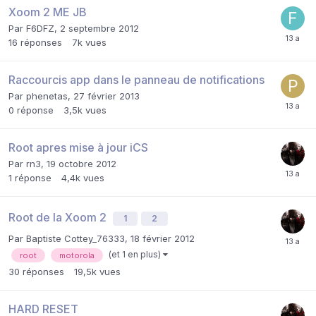
Xoom 2 ME JB
Par
F6DFZ
,
2 septembre 2012
16
réponses
7k
vues
Raccourcis app dans le panneau de notifications
Par
phenetas
,
27 février 2013
0
réponse
3,5k
vues
Root apres mise à jour iCS
Par
rn3
,
19 octobre 2012
1
réponse
4,4k
vues
Root de la Xoom 2
1
2
Par
Baptiste Cottey_76333
,
18 février 2012
(et 1 en plus)
root
motorola
30
réponses
19,5k
vues
HARD RESET