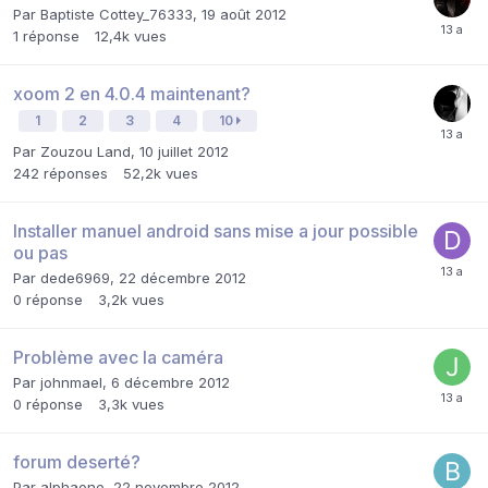
Par
Baptiste Cottey_76333
,
19 août 2012
1
réponse
12,4k
vues
xoom 2 en 4.0.4 maintenant?
1
2
3
4
10
Par
Zouzou Land
,
10 juillet 2012
242
réponses
52,2k
vues
Installer manuel android sans mise a jour possible
ou pas
Par
dede6969
,
22 décembre 2012
0
réponse
3,2k
vues
Problème avec la caméra
Par
johnmael
,
6 décembre 2012
0
réponse
3,3k
vues
forum deserté?
Par
alphaone
,
22 novembre 2012