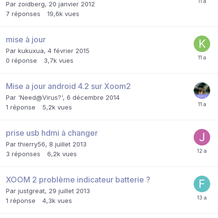
Par
zoidberg
,
20 janvier 2012
7
réponses
19,6k
vues
mise à jour
Par
kukuxua
,
4 février 2015
0
réponse
3,7k
vues
Mise a jour android 4.2 sur Xoom2
Par
'Need@Virus?'
,
6 décembre 2014
1
réponse
5,2k
vues
prise usb hdmi à changer
Par
thierry56
,
8 juillet 2013
3
réponses
6,2k
vues
XOOM 2 problème indicateur batterie ?
Par
justgreat
,
29 juillet 2013
1
réponse
4,3k
vues