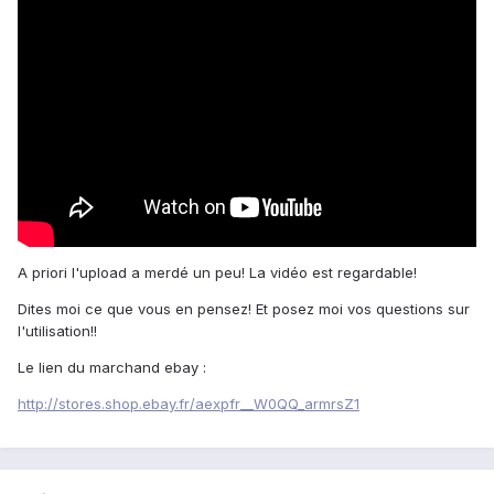
A priori l'upload a merdé un peu! La vidéo est regardable!
Dites moi ce que vous en pensez! Et posez moi vos questions sur
l'utilisation!!
Le lien du marchand ebay :
http://stores.shop.ebay.fr/aexpfr__W0QQ_armrsZ1