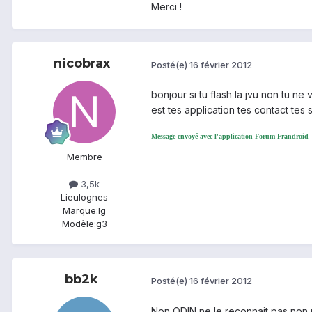
Merci !
nicobrax
Posté(e)
16 février 2012
bonjour si tu flash la jvu non tu n
est tes application tes contact tes
Message envoyé avec l'application Forum Frandroid
Membre
3,5k
Lieu
lognes
Marque:
lg
Modèle:
g3
bb2k
Posté(e)
16 février 2012
Non ODIN ne le reconnait pas non 