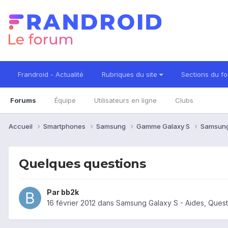
Frandroid - Actualité
Rubriques du site
Sections du f
Forums
Équipe
Utilisateurs en ligne
Clubs
Accueil
Smartphones
Samsung
Gamme Galaxy S
Samsung
Quelques questions
Par
bb2k
16 février 2012
dans
Samsung Galaxy S - Aides, Ques