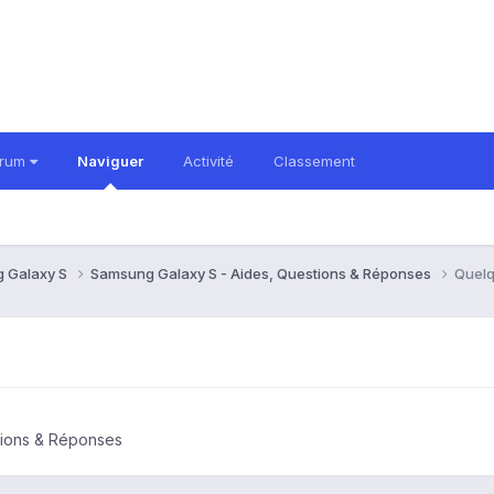
orum
Naviguer
Activité
Classement
 Galaxy S
Samsung Galaxy S - Aides, Questions & Réponses
Quelq
tions & Réponses