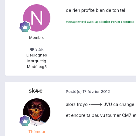
de rien profite bien de ton tel
Message envoyé avec l'application Forum Frandroid
Membre
3,5k
Lieu
lognes
Marque:
lg
Modèle:
g3
sk4c
Posté(e)
17 février 2012
alors froyo ----> JVU ca change la
et encore ta pas vu tourner CM7 et 
Thémeur