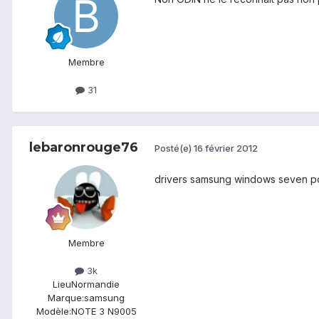
Membre
31
lebaronrouge76
Posté(e)
16 février 2012
drivers samsung windows seven po
Membre
3k
Lieu
Normandie
Marque:
samsung
Modèle:
NOTE 3 N9005