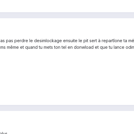
e vas pas perdre le desimlockage ensuite le pit sert à repartîone ta 
 sms même et quand tu mets ton tel en donwload et que tu lance odin 
plus