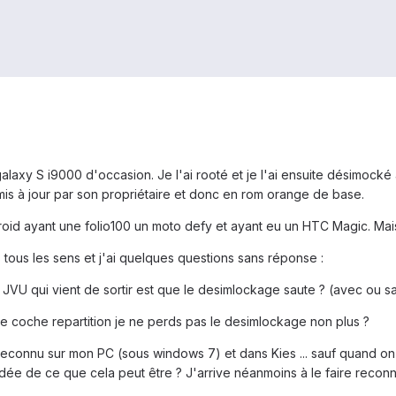
galaxy S i9000 d'occasion. Je l'ai rooté et je l'ai ensuite désimocké a
s à jour par son propriétaire et donc en rom orange de base.
ndroid ayant une folio100 un moto defy et ayant eu un HTC Magic. Ma
 tous les sens et j'ai quelques questions sans réponse :
 JVU qui vient de sortir est que le desimlockage saute ? (avec ou s
si je coche repartition je ne perds pas le desimlockage non plus ?
reconnu sur mon PC (sous windows 7) et dans Kies ... sauf quand o
ée de ce que cela peut être ? J'arrive néanmoins à le faire reconn