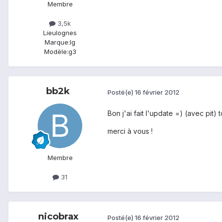
Membre
3,5k
Lieu
lognes
Marque:
lg
Modèle:
g3
bb2k
Posté(e)
16 février 2012
Bon j'ai fait l'update =) (avec pit) 
merci à vous !
Membre
31
nicobrax
Posté(e)
16 février 2012