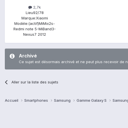
2,7k
Lieu
92/78
Marque:
Xiaomi
Modèle:
(actif)MiMix2s-
Redmi note 5-MiBand3-
Nexus7 2012
Archivé
Ce sujet est désormais archivé et ne peut plus recevoir de 
Aller sur la liste des sujets
Accueil
Smartphones
Samsung
Gamme Galaxy S
Samsung