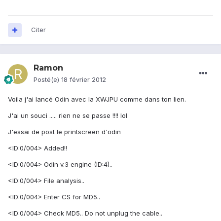
Citer
Ramon
Posté(e)
18 février 2012
Voila j'ai lancé Odin avec la XWJPU comme dans ton lien.
J'ai un souci ..... rien ne se passe !!!! lol
J'essai de post le printscreen d'odin
<ID:0/004> Added!!
<ID:0/004> Odin v.3 engine (ID:4)..
<ID:0/004> File analysis..
<ID:0/004> Enter CS for MD5..
<ID:0/004> Check MD5.. Do not unplug the cable..