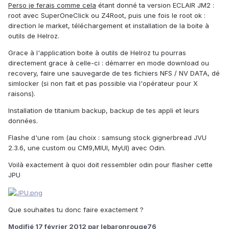
Perso je ferais comme cela
étant donné ta version ECLAIR JM2 :
root avec SuperOneClick ou Z4Root, puis une fois le root ok :
direction le market, téléchargement et installation de la boite à
outils de Helroz.
Grace à l'application boite à outils de Helroz tu pourras
directement grace à celle-ci : démarrer en mode download ou
recovery, faire une sauvegarde de tes fichiers NFS / NV DATA, dé
simlocker (si non fait et pas possible via l'opérateur pour X
raisons).
Installation de titanium backup, backup de tes appli et leurs
données.
Flashe d'une rom (au choix : samsung stock gignerbread JVU
2.3.6, une custom ou CM9,MIUI, MyUI) avec Odin.
Voilà exactement à quoi doit ressembler odin pour flasher cette
JPU
Que souhaites tu donc faire exactement ?
Modifié
17 février 2012
par lebaronrouge76