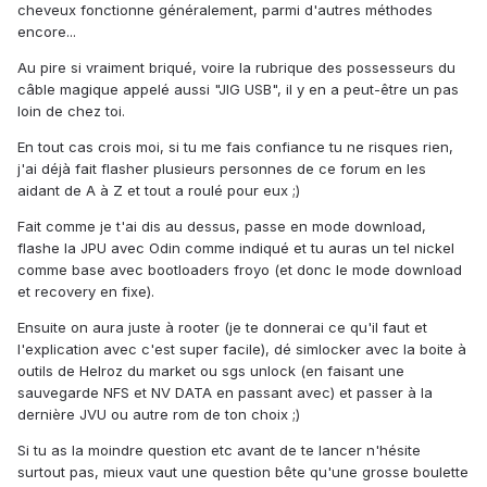
cheveux fonctionne généralement, parmi d'autres méthodes
encore...
Au pire si vraiment briqué, voire la rubrique des possesseurs du
câble magique appelé aussi "JIG USB", il y en a peut-être un pas
loin de chez toi.
En tout cas crois moi, si tu me fais confiance tu ne risques rien,
j'ai déjà fait flasher plusieurs personnes de ce forum en les
aidant de A à Z et tout a roulé pour eux ;)
Fait comme je t'ai dis au dessus, passe en mode download,
flashe la JPU avec Odin comme indiqué et tu auras un tel nickel
comme base avec bootloaders froyo (et donc le mode download
et recovery en fixe).
Ensuite on aura juste à rooter (je te donnerai ce qu'il faut et
l'explication avec c'est super facile), dé simlocker avec la boite à
outils de Helroz du market ou sgs unlock (en faisant une
sauvegarde NFS et NV DATA en passant avec) et passer à la
dernière JVU ou autre rom de ton choix ;)
Si tu as la moindre question etc avant de te lancer n'hésite
surtout pas, mieux vaut une question bête qu'une grosse boulette