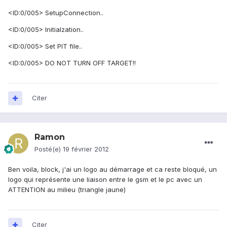
<ID:0/005> SetupConnection..
<ID:0/005> Initialzation..
<ID:0/005> Set PIT file..
<ID:0/005> DO NOT TURN OFF TARGET!!
Citer
Ramon
Posté(e)
19 février 2012
Ben voila, block, j'ai un logo au démarrage et ca reste bloqué, un
logo qui représente une liaison entre le gsm et le pc avec un
ATTENTION au milieu (triangle jaune)
Citer