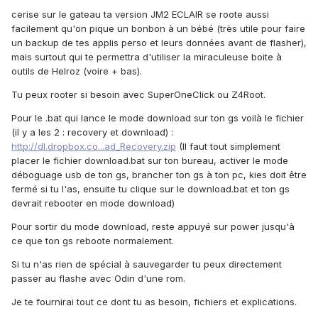
cerise sur le gateau ta version JM2 ECLAIR se roote aussi
facilement qu'on pique un bonbon à un bébé (très utile pour faire
un backup de tes applis perso et leurs données avant de flasher),
mais surtout qui te permettra d'utiliser la miraculeuse boite à
outils de Helroz (voire + bas).
Tu peux rooter si besoin avec SuperOneClick ou Z4Root.
Pour le .bat qui lance le mode download sur ton gs voilà le fichier
(il y a les 2 : recovery et download) :
http://dl.dropbox.co...ad_Recovery.zip
(Il faut tout simplement
placer le fichier download.bat sur ton bureau, activer le mode
déboguage usb de ton gs, brancher ton gs à ton pc, kies doit être
fermé si tu l'as, ensuite tu clique sur le download.bat et ton gs
devrait rebooter en mode download)
Pour sortir du mode download, reste appuyé sur power jusqu'à
ce que ton gs reboote normalement.
Si tu n'as rien de spécial à sauvegarder tu peux directement
passer au flashe avec Odin d'une rom.
Je te fournirai tout ce dont tu as besoin, fichiers et explications.