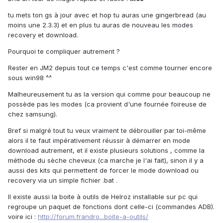
tu mets ton gs à jour avec et hop tu auras une gingerbread (au
moins une 2.3.3) et en plus tu auras de nouveau les modes
recovery et download.
Pourquoi te compliquer autrement ?
Rester en JM2 depuis tout ce temps c'est comme tourner encore
sous win98 ^^
Malheureusement tu as la version qui comme pour beaucoup ne
possède pas les modes (ca provient d'une fournée foireuse de
chez samsung).
Bref si malgré tout tu veux vraiment te débrouiller par toi-même
alors il te faut impérativement réussir à démarrer en mode
download autrement, et il existe plusieurs solutions , comme la
méthode du sèche cheveux (ca marche je l'ai fait), sinon il y a
aussi des kits qui permettent de forcer le mode download ou
recovery via un simple fichier .bat .
Il existe aussi la boite à outils de Helroz installable sur pc qui
regroupe un paquet de fonctions dont celle-ci (commandes ADB).
voire ici :
http://forum.frandro...boite-a-outils/