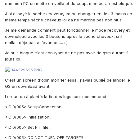
que mon PC se mette en veille et du coup, mon écran est bloqué.
J'ai essayé le sèche cheveux, ca ne change rien, les 3 mains en
meme temps sèche cheveux lol ca ne marche pas non plus.
Je me demande comment peut fonctionner le mode recovery et
downoload avec les 3 boutons après le sèche cheveux, si il
n'allait déjà pas a l'avance...... :(
Je suis bloqué c'est ennuyant de ne pas avoir de gsm durant 2
jours lol
C'est un screen d'odin mon 1er essai, j'avias oublié de lancer le
GS en download avant.
Lorque ca à planté: la fin des logs sont comme ceci :
<ID:0/005> SetupConnection..
<ID:0/005> Initialzation..
<ID:0/005> Set PIT file..
<ID:0/005> DO NOT TURN OFF TARGET!!