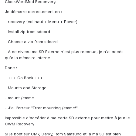
ClockWordMod Reconvery.
Je démarre correctement en :
- recovery (Vol haut + Menu + Power)
- Install zip from sdcord
- Choose a zip from sdcard
- A ce niveau ma SD Externe n'est plus reconue, je n'ai accès
qu'a la mémoire interne
Donc :
- +++ Go Back +++
- Mounts and Storage
- mount /emmc
- J'ai l'erreur "Error mounting /emmc!"
Impossible d'accéder à ma carte SD externe pour mettre à jour le
CWM Recovery
Si je boot sur CM7, Darky, Rom Samsung et la ma SD est bien