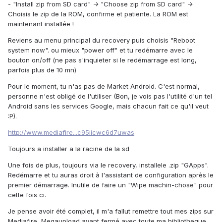
- "Install zip from SD card" -> "Choose zip from SD card" ->
Choisis le zip de la ROM, confirme et patiente. La ROM est
maintenant installée !
Reviens au menu principal du recovery puis choisis "Reboot
system now". ou mieux "power off" et tu redémarre avec le
bouton on/off (ne pas s'inquieter si le redémarrage est long,
parfois plus de 10 mn)
Pour le moment, tu n'as pas de Market Android. C'est normal,
personne n'est obligé de l'utiliser (Bon, je vois pas l'utilité d'un tel
Android sans les services Google, mais chacun fait ce qu'il veut
:P).
http://www.mediafire...c95iicwc6d7uwas
Toujours a installer a la racine de la sd
Une fois de plus, toujours via le recovery, installele .zip "GApps".
Redémarre et tu auras droit à l'assistant de configuration après le
premier démarrage. Inutile de faire un "Wipe machin-chose" pour
cette fois ci.
Je pense avoir été complet, il m'a fallut remettre tout mes zips sur
Mediafire, Megaupload ayant fermé avec toute ma bibliotheque