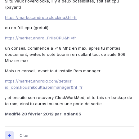
Si tu veux l'overclocké, il y a deux possibilités, soit set cpu
(payant)
https://market.andro...rclocking&hl=fr
ou no frill cpu (gratuit)
https://market.andro...FrillsCPU&hl=fr
un conseil, commence a 748 Mhz en max, apres tu montes
doucement, evites le coté bourrin en collant tout de suite 806
Mhz en max
Mais un conseil, avant tout installe Rom manager
https://market.android.com/details?
id=com.koushikdutta.rommanager&hl=fr
, et ensuite son recovery ClockWorkMod, et tu fais un backup de
ta rom, ainsi tu auras toujours une porte de sortie
Modifié
20 février 2012
par indian65
Citer