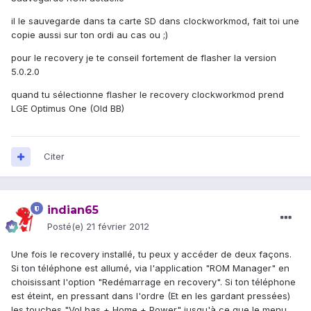
il le sauvegarde dans ta carte SD dans clockworkmod, fait toi une
copie aussi sur ton ordi au cas ou ;)
pour le recovery je te conseil fortement de flasher la version
5.0.2.0
quand tu sélectionne flasher le recovery clockworkmod prend
LGE Optimus One (Old BB)
Citer
indian65
Posté(e)
21 février 2012
Une fois le recovery installé, tu peux y accéder de deux façons.
Si ton téléphone est allumé, via l'application "ROM Manager" en
choisissant l'option "Redémarrage en recovery". Si ton téléphone
est éteint, en pressant dans l'ordre (Et en les gardant pressées)
les touches "Vol bas + Home + Power" jusqu'à ce que le menu