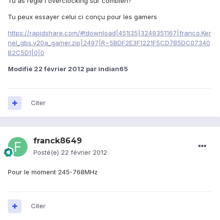
Tu as réglé l'overclocking sur combien?
Tu peux essayer celui ci conçu pour les gamers
https://rapidshare.com/#!download|451l35|3249351167|franco.Ker
nel_gbs.v20a_gamer.zip|2497|R~5BDF2E3F1221F5CD7B5DC07340
B2C5D1|0|0
Modifié
22 février 2012
par indian65
Citer
franck8649
Posté(e)
22 février 2012
Pour le moment 245-768MHz
Citer