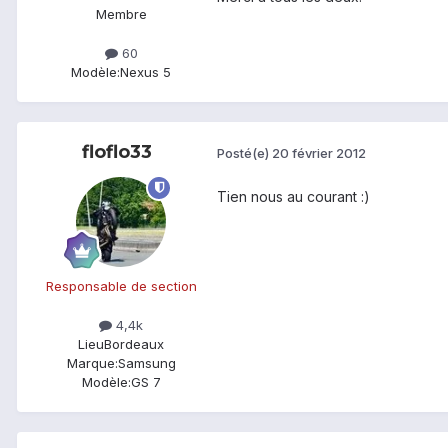
Membre
60
Modèle:
Nexus 5
floflo33
Posté(e)
20 février 2012
Tien nous au courant :)
Responsable de section
4,4k
Lieu
Bordeaux
Marque:
Samsung
Modèle:
GS 7