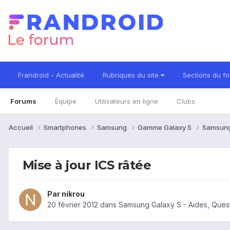
Frandroid - Actualité
Rubriques du site
Sections du f
Forums
Équipe
Utilisateurs en ligne
Clubs
Accueil
Smartphones
Samsung
Gamme Galaxy S
Samsung
Mise à jour ICS râtée
Par
nikrou
20 février 2012
dans
Samsung Galaxy S - Aides, Ques