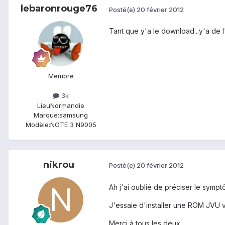
lebaronrouge76
Posté(e)
20 février 2012
Tant que y'a le download...y'a de l
Membre
3k
Lieu
Normandie
Marque:
samsung
Modèle:
NOTE 3 N9005
nikrou
Posté(e)
20 février 2012
Ah j'ai oublié de préciser le symp
J'essaie d'installer une ROM JVU v
Merci à tous les deux.