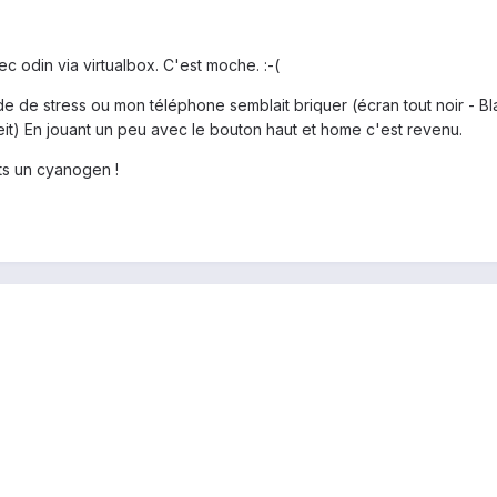
vec odin via virtualbox. C'est moche. :-(
de de stress ou mon téléphone semblait briquer (écran tout noir - Bl
peit) En jouant un peu avec le bouton haut et home c'est revenu.
ts un cyanogen !