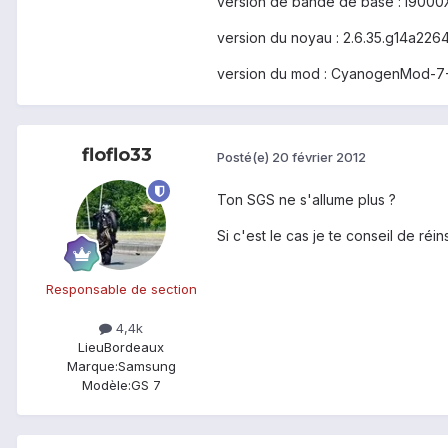
version de bande de base : I900
version du noyau : 2.6.35.g14a22
version du mod : CyanogenMod-7-
floflo33
Posté(e)
20 février 2012
Ton SGS ne s'allume plus ?
Si c'est le cas je te conseil de ré
Responsable de section
4,4k
Lieu
Bordeaux
Marque:
Samsung
Modèle:
GS 7