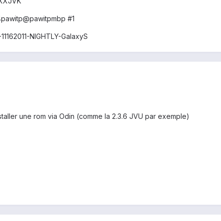
0XXJVK
64pawitp@pawitpmbp #1
11162011-NIGHTLY-GalaxyS
installer une rom via Odin (comme la 2.3.6 JVU par exemple)